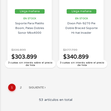
Llega mañana
Llega mañana
EN STOCK
EN STOCK
Soporte Para Platillo
Dixon Psh-9270 Pie
Boom, Patas Dobles
Doble Braced Soporte
Sonor Mbs4000
Hi-hat Invader
$336.899
$377.799
$303.899
$340.899
3 cuotas sin interés sobre el precio
3 cuotas sin interés sobre el precio
de lista
de lista
1
2
SIGUIENTE
53 artículos en total