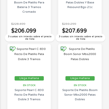
Boom De Platillo Para
Patas Dobles Y Base
Bateria 3 Tramos
Resound Bgs-21c
Cromado
$228.499
$230.299
$206.099
$207.699
3 cuotas sin interés sobre el precio
3 cuotas sin interés sobre el precio
de lista
de lista
Llega mañana
Llega mañana
EN STOCK
EN STOCK
Soporte Pearl C-830
Soporte De Platillo Boom
Recto De Platillo Pata
Sonor Mbs2000 Patas
Doble 3 Tramos
Dobles