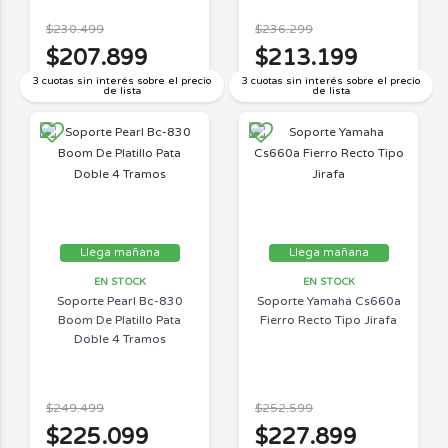
$230.499
$236.299
$207.899
$213.199
3 cuotas sin interés sobre el precio
3 cuotas sin interés sobre el precio
de lista
de lista
Llega mañana
Llega mañana
EN STOCK
EN STOCK
Soporte Pearl Bc-830
Soporte Yamaha Cs660a
Boom De Platillo Pata
Fierro Recto Tipo Jirafa
Doble 4 Tramos
$249.499
$252.599
$225.099
$227.899