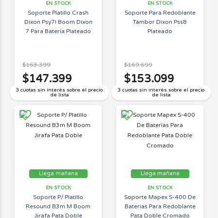
EN STOCK
EN STOCK
Soporte Platillo Crash
Soporte Para Redoblante
Dixon Psy7l Boom Dixon
Tambor Dixon Pss8
7 Para Bateria Plateado
Plateado
$163.399
$169.699
$147.399
$153.099
3 cuotas sin interés sobre el precio
3 cuotas sin interés sobre el precio
de lista
de lista
Llega mañana
Llega mañana
EN STOCK
EN STOCK
Soporte P/ Platillo
Soporte Mapex S-400 De
Resound B3m M Boom
Baterias Para Redoblante
Jirafa Pata Doble
Pata Doble Cromado