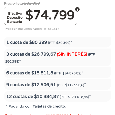
$82.899
Precio lista
$74.799
Efectivo
Deposito
Bancario
Precio sin impuestos nacionales: $61.817
1 cuota de
$80.399
*
(PTF:
$80.399)
3 cuotas de
$26.799,67
¡SIN INTERÉS!
(PTF:
*
$80.399)
6 cuotas de
$15.811,8
*
(PTF:
$94.870,82)
9 cuotas de
$12.506,51
*
(PTF:
$112.558,6)
12 cuotas de
$10.384,87
*
(PTF:
$124.618,45)
* Pagando con
Tarjetas de crédito
.