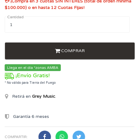
💳 ¡Compra en 3 cuotas SIN INTERES (total de orden minima
$100.000) o en hasta 12 Cuotas Fijas!
Cantidad
COMPRAR
Llega en el día *zonas AMBA
¡Envío Gratis!
* No válido para Tierra del Fuego
Retirá en
Grey Music
.
Garantía 6 meses
COMPARTIR: