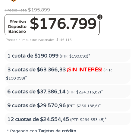
$195.899
Precio lista
$176.799
Efectivo
Deposito
Bancario
Precio sin impuestos nacionales: $146.115
1 cuota de
$190.099
*
(PTF:
$190.099)
3 cuotas de
$63.366,33
¡SIN INTERÉS!
(PTF:
*
$190.099)
6 cuotas de
$37.386,14
*
(PTF:
$224.316,82)
9 cuotas de
$29.570,96
*
(PTF:
$266.138,6)
12 cuotas de
$24.554,45
*
(PTF:
$294.653,45)
* Pagando con
Tarjetas de crédito
.