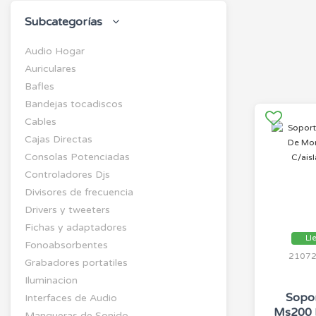
Subcategorías
Audio Hogar
Auriculares
Bafles
Bandejas tocadiscos
Cables
Cajas Directas
Consolas Potenciadas
Controladores Djs
Divisores de frecuencia
Drivers y tweeters
Fichas y adaptadores
Ll
Fonoabsorbentes
2107
Grabadores portatiles
Iluminacion
Sopo
Interfaces de Audio
Ms200 
Mangueras de Sonido