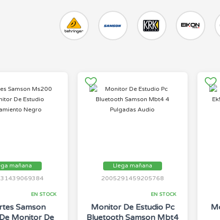
ega mañana
Llega mañana
231439069384
2005291459205768
EN STOCK
EN STOCK
rtes Samson
Monitor De Estudio Pc
Mo
De Monitor De
Bluetooth Samson Mbt4