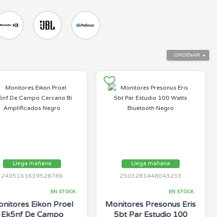
ORDENAR
Llega mañana
Llega mañana
2405161639528786
2503281448043233
EN STOCK
EN STOCK
nitores Eikon Proel
Monitores Presonus Eris
Ek5nf De Campo
5bt Par Estudio 100