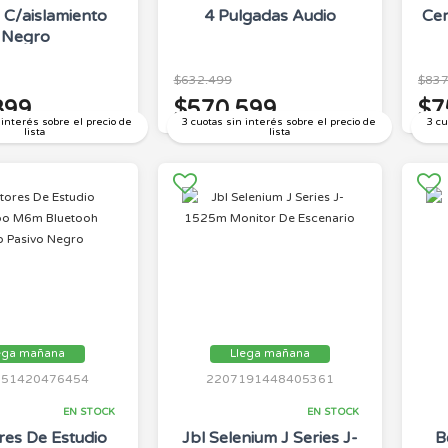
 C/aislamiento
4 Pulgadas Audio
Cer
Negro
$632.499
$837
399
$570.599
$7
 interés sobre el precio de
3 cuotas sin interés sobre el precio de
3 cu
lista
lista
ega mañana
Llega mañana
151420476454
2207191448405361
EN STOCK
EN STOCK
res De Estudio
Jbl Selenium J Series J-
B