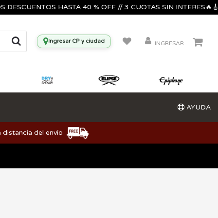
SCUENTOS HASTA 40 % OFF // 3 CUOTAS SIN INTERES🔥🎸🎺🎶
Ingresar CP y ciudad
INGRESAR
AYUDA
 distancia del envío