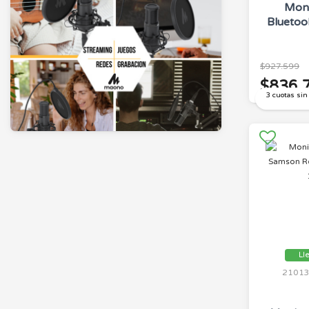
Mon
Bluetoo
$927.599
$836.
3 cuotas sin
Ll
2101