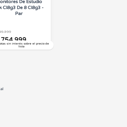
onitores De Estudio
k Cl8g3 De 8 Cl8g3 -
Par
45.399
.754.999
otas sin interés sobre el precio de
lista
al