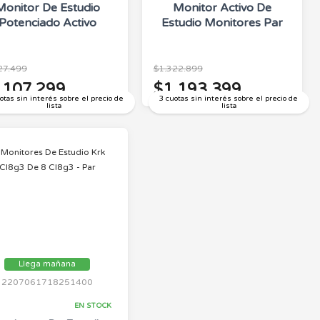
Monitor De Estudio
Monitor Activo De
Potenciado Activo
Estudio Monitores Par
27.499
$1.322.899
.107.299
$1.193.399
otas sin interés sobre el precio de
3 cuotas sin interés sobre el precio de
lista
lista
Llega mañana
2207061718251400
EN STOCK