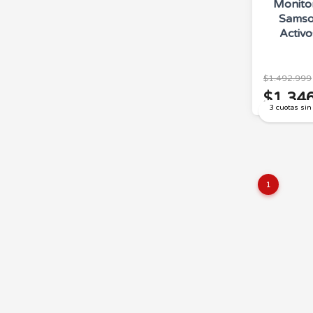
Monito
Samso
Activ
$1.492.999
$1.34
3 cuotas sin
1