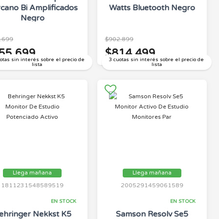
cano Bi Amplificados
Watts Bluetooth Negro
Negro
.699
$902.899
55.699
$814.499
otas sin interés sobre el precio de
3 cuotas sin interés sobre el precio de
lista
lista
Llega mañana
Llega mañana
1811231548589519
2005291459061589
EN STOCK
EN STOCK
ehringer Nekkst K5
Samson Resolv Se5