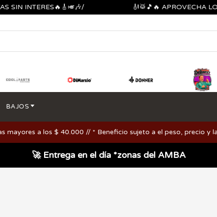
N INTERES🔥🎸🎺🎶/
🎻🥁🎵🔥 APROVECHA LOS DE
BAJOS
ayores a los $ 40.000 // * Beneficio sujeto a el peso, precio y la
🚀 Entrega en el día *zonas del AMBA