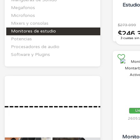
Estudio
Megafonos
Microfonos
Mixers y consolas
$273.099
Monitores de estudio
$246.
Potencias
3 cuotas sin
Procesadores de audio
Software y Plugins
Ll
2605
Monito