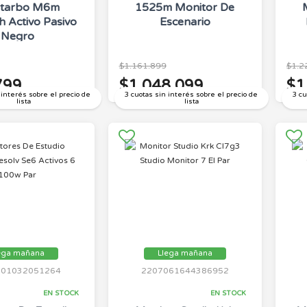
tarbo M6m
1525m Monitor De
h Activo Pasivo
Escenario
Negro
$1.161.899
$1.2
799
$1.048.099
$1
 interés sobre el precio de
3 cuotas sin interés sobre el precio de
3 cu
lista
lista
ega mañana
Llega mañana
301032051264
2207061644386952
EN STOCK
EN STOCK