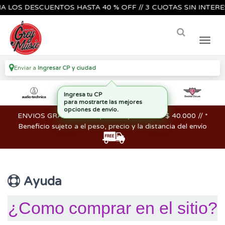
OS DESCUENTOS HASTA 40 % OFF // 3 CUOTAS SIN INTERES🔥
Enviar a
Ingresar CP y ciudad
Ingresa tu CP
para mostrarte las mejores
opciones de envío.
ENVIOS GRATIS en compras mayores a los $ 40.000 // *
Beneficio sujeto a el peso, precio y la distancia del envío
Ayuda
¿Como comprar en el sitio?