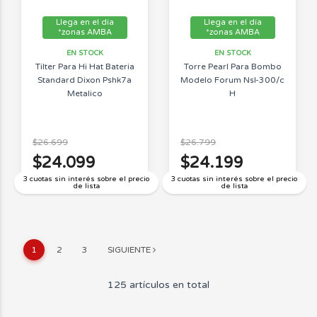
Llega en el día
Llega en el día
*zonas AMBA
*zonas AMBA
EN STOCK
EN STOCK
Tilter Para Hi Hat Bateria
Torre Pearl Para Bombo
Standard Dixon Pshk7a
Modelo Forum Nsl-300/c
Metalico
H
$26.699
$26.799
$24.099
$24.199
3 cuotas sin interés sobre el precio
3 cuotas sin interés sobre el precio
de lista
de lista
1
2
3
SIGUIENTE
125 artículos en total