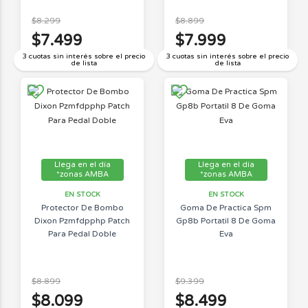
$8.299
$8.899
$7.499
$7.999
3 cuotas sin interés sobre el precio
3 cuotas sin interés sobre el precio
de lista
de lista
Llega en el día
Llega en el día
*zonas AMBA
*zonas AMBA
EN STOCK
EN STOCK
Protector De Bombo
Goma De Practica Spm
Dixon Pzmfdpphp Patch
Gp8b Portatil 8 De Goma
Para Pedal Doble
Eva
$8.899
$9.399
$8.099
$8.499