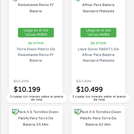
Llega en el día
Llega en el día
*zonas AMBA
*zonas AMBA
EN STOCK
EN STOCK
Torre Dixon Pdsl1n De
Llave Sonor Dk5071 De
Redoblante Recto P/
Afinar Para Bateria
Bateria
Standard Plateada
$11.299
$11.599
$10.199
$10.499
3 cuotas sin interés sobre el precio
3 cuotas sin interés sobre el precio
de lista
de lista