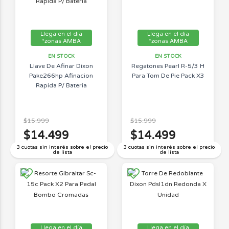
Llega en el día
Llega en el día
*zonas AMBA
*zonas AMBA
EN STOCK
EN STOCK
Llave De Afinar Dixon
Regatones Pearl R-5/3 H
Pake266hp Afinacion
Para Tom De Pie Pack X3
Rapida P/ Bateria
$15.999
$15.999
$14.499
$14.499
3 cuotas sin interés sobre el precio
3 cuotas sin interés sobre el precio
de lista
de lista
Llega en el día
Llega en el día