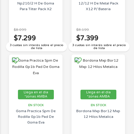
Np210/2 H De Goma
12/12 H De Metal Pack
Para Tilter Pack X2
X12 P/ Bateria
$8.099
$8.199
$7.299
$7.399
3 cuotas sin interés sobre el precio
3 cuotas sin interés sobre el precio
de lista
de lista
Llega en el día
Llega en el día
*zonas AMBA
*zonas AMBA
EN STOCK
EN STOCK
Goma Practica Spm De
Bordona Mxp Bor12 Mxp
Rodilla Gp1b Pad De
12 Hilos Metalica
Goma Eva