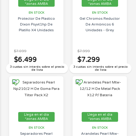
*zonas AMBA
*zonas AMBA
EN STOCK
EN STOCK
Protector De Plastico
Gel Chromos Reductor
Dixon Psyvt1hp De
De Armònicos 6
Platillo X4 Unidades
Unidades - Grey
$7.099
$7.999
$6.499
$7.299
3 cuotas sin interés sobre el precio
3 cuotas sin interés sobre el precio
de lista
de lista
Llega en el día
Llega en el día
*zonas AMBA
*zonas AMBA
EN STOCK
EN STOCK
Separadores Pearl
Arandelas Pearl Mtw-