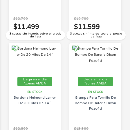
$12.799
$12.799
$11.499
$11.599
3 cuotas sin interés sobre el precio
3 cuotas sin interés sobre el precio
de lista
de lista
Llega en el día
Llega en el día
*zonas AMBA
*zonas AMBA
EN STOCK
EN STOCK
Bordona Heimond Lsn-w
Grampa Para Tornillo De
De 20 Hilos De 14´´
Bombo De Bateria Dixon
Pdzc4d
$12.899
$13.399