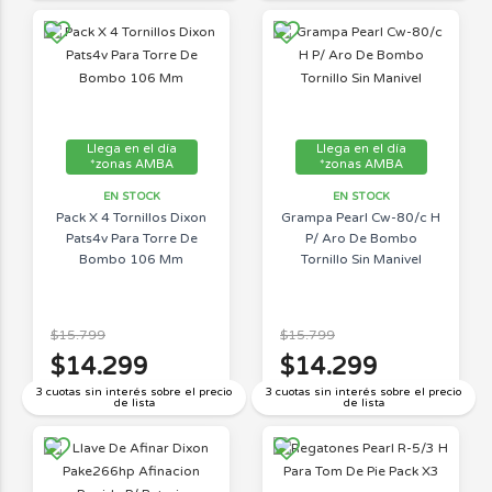
Llega en el día
Llega en el día
*zonas AMBA
*zonas AMBA
EN STOCK
EN STOCK
Pack X 4 Tornillos Dixon
Grampa Pearl Cw-80/c H
Pats4v Para Torre De
P/ Aro De Bombo
Bombo 106 Mm
Tornillo Sin Manivel
$15.799
$15.799
$14.299
$14.299
3 cuotas sin interés sobre el precio
3 cuotas sin interés sobre el precio
de lista
de lista