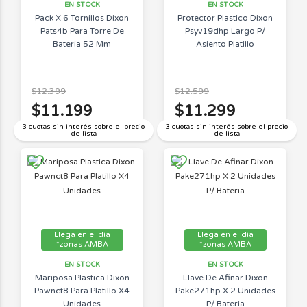
EN STOCK
EN STOCK
Pack X 6 Tornillos Dixon
Protector Plastico Dixon
Pats4b Para Torre De
Psyv19dhp Largo P/
Bateria 52 Mm
Asiento Platillo
$12.399
$12.599
$11.199
$11.299
3 cuotas sin interés sobre el precio
3 cuotas sin interés sobre el precio
de lista
de lista
Llega en el día
Llega en el día
*zonas AMBA
*zonas AMBA
EN STOCK
EN STOCK
Mariposa Plastica Dixon
Llave De Afinar Dixon
Pawnct8 Para Platillo X4
Pake271hp X 2 Unidades
Unidades
P/ Bateria