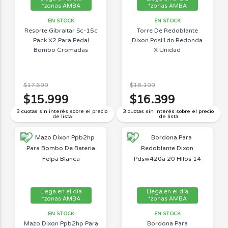
*zonas AMBA
*zonas AMBA
EN STOCK
EN STOCK
Resorte Gibraltar Sc-15c
Torre De Redoblante
Pack X2 Para Pedal
Dixon Pdsl1dn Redonda
Bombo Cromadas
X Unidad
$17.699
$18.199
$15.999
$16.399
3 cuotas sin interés sobre el precio
3 cuotas sin interés sobre el precio
de lista
de lista
Llega en el día
Llega en el día
*zonas AMBA
*zonas AMBA
EN STOCK
EN STOCK
Mazo Dixon Ppb2hp Para
Bordona Para