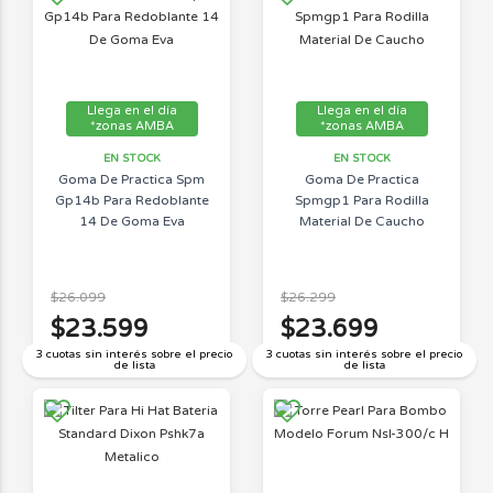
Llega en el día
Llega en el día
*zonas AMBA
*zonas AMBA
EN STOCK
EN STOCK
Goma De Practica Spm
Goma De Practica
Gp14b Para Redoblante
Spmgp1 Para Rodilla
14 De Goma Eva
Material De Caucho
$26.099
$26.299
$23.599
$23.699
3 cuotas sin interés sobre el precio
3 cuotas sin interés sobre el precio
de lista
de lista