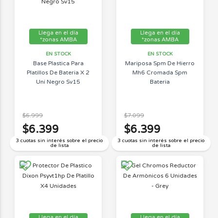
Llega en el día
Llega en el día
*zonas AMBA
*zonas AMBA
EN STOCK
EN STOCK
Base Plastica Para
Mariposa Spm De Hierro
Platillos De Bateria X 2
Mh6 Cromada Spm
Uni Negro Sv15
Bateria
$6.999
$7.099
$6.399
$6.399
3 cuotas sin interés sobre el precio
3 cuotas sin interés sobre el precio
de lista
de lista
Llega en el día
Llega en el día