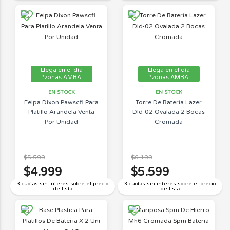
Llega en el día
Llega en el día
*zonas AMBA
*zonas AMBA
EN STOCK
EN STOCK
Felpa Dixon Pawscfl Para
Torre De Batería Lazer
Platillo Arandela Venta
Dld-02 Ovalada 2 Bocas
Por Unidad
Cromada
$5.599
$6.199
$4.999
$5.599
3 cuotas sin interés sobre el precio
3 cuotas sin interés sobre el precio
de lista
de lista