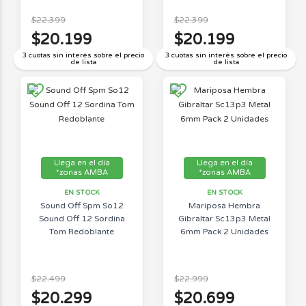
$22.399
$22.399
$20.199
$20.199
3 cuotas sin interés sobre el precio
3 cuotas sin interés sobre el precio
de lista
de lista
Llega en el día
Llega en el día
*zonas AMBA
*zonas AMBA
EN STOCK
EN STOCK
Sound Off Spm So12
Mariposa Hembra
Sound Off 12 Sordina
Gibraltar Sc13p3 Metal
Tom Redoblante
6mm Pack 2 Unidades
$22.499
$22.999
$20.299
$20.699