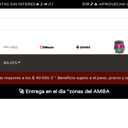
SIN INTERES🔥🎸🎺🎶/
🎻🥁🎵🔥 APROVECHA LOS 
BAJOS
ayores a los $ 40.000 // * Beneficio sujeto a el peso, precio y la
🚀 Entrega en el día *zonas del AMBA