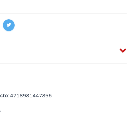
cto:
4718981447856
o
e