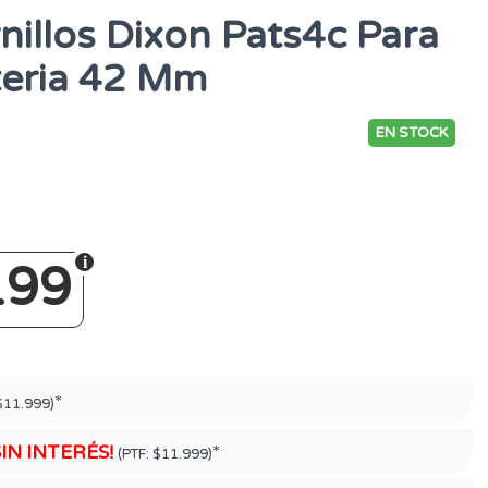
nillos Dixon Pats4c Para
teria 42 Mm
EN STOCK
199
*
$11.999)
SIN INTERÉS!
*
(PTF:
$11.999)