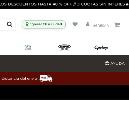
DESCUENTOS HASTA 40 % OFF // 3 CUOTAS SIN INTERES🔥🎸🎺
Ingresar CP y ciudad
INGRESAR
AYUDA
 distancia del envío