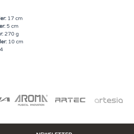
er:
17 cm
er:
5 cm
r:
270 g
er:
10 cm
4