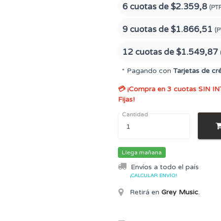
6 cuotas de
$2.359,8
(PT
9 cuotas de
$1.866,51
(P
12 cuotas de
$1.549,87
* Pagando con
Tarjetas de cr
💳 ¡Compra en 3 cuotas SIN IN
Fijas!
Cantidad
Llega mañana
Envíos a todo el país
¡CALCULAR ENVÍO!
Retirá en
Grey Music
.