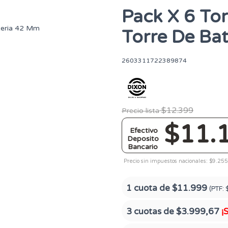
Pack X 6 Tor
Torre De Ba
2603311722389874
$12.399
Precio lista
$11.
Efectivo
Deposito
Bancario
Precio sin impuestos nacionales: $9.255
1 cuota de
$11.999
(PTF:
3 cuotas de
$3.999,67
¡