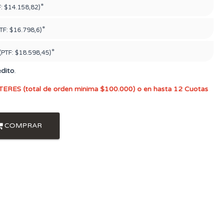
*
F:
$14.158,82)
*
TF:
$16.798,6)
*
(PTF:
$18.598,45)
édito
.
TERES (total de orden minima $100.000) o en hasta 12 Cuotas
COMPRAR