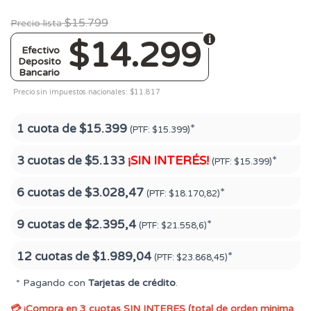
$15.799
Precio lista
$14.299
Efectivo
Deposito
Bancario
Precio sin impuestos nacionales: $11.817
1 cuota de
$15.399
*
(PTF:
$15.399)
3 cuotas de
$5.133
¡SIN INTERÉS!
*
(PTF:
$15.399)
6 cuotas de
$3.028,47
*
(PTF:
$18.170,82)
9 cuotas de
$2.395,4
*
(PTF:
$21.558,6)
12 cuotas de
$1.989,04
*
(PTF:
$23.868,45)
* Pagando con
Tarjetas de crédito
.
💳 ¡Compra en 3 cuotas SIN INTERES (total de orden minima