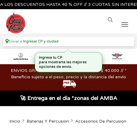
S DESCUENTOS HASTA 40 % OFF // 3 CUOTAS SIN INTERES🔥🎸
Enviar a
Ingresar CP y ciudad
ENVIOS GRATIS en compras mayores a los $ 40.000 // *
Beneficio sujeto a el peso, precio y la distancia del envío
🚀 Entrega en el día *zonas del AMBA
Inicio
Baterias Y Percusion
Accesorios De Percusion