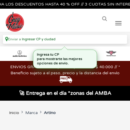
 LOS DESCUENTOS HASTA 40 % OFF // 3 CUOTAS SIN INTERES
Enviar a
Ingresar CP y ciudad
Ingresa tu CP
para mostrarte las mejores
opciones de envío.
ENVIOS GRATIS en compras mayores a los $ 40.000 // *
Beneficio sujeto a el peso, precio y la distancia del envío
🚀 Entrega en el día *zonas del AMBA
Inicio
Marca
Artino