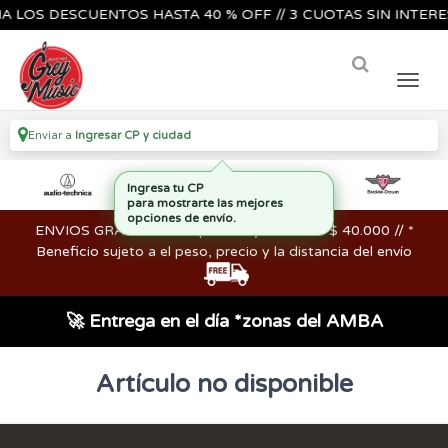
 LOS DESCUENTOS HASTA 40 % OFF // 3 CUOTAS SIN INTERES
Enviar a
Ingresar CP y ciudad
Ingresa tu CP
para mostrarte las mejores
opciones de envío.
ENVIOS GRATIS en compras mayores a los $ 40.000 // *
Beneficio sujeto a el peso, precio y la distancia del envío
🚀 Entrega en el día *zonas del AMBA
Artículo no disponible