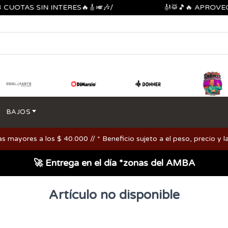
UOTAS SIN INTERES🔥🎸🎺🎶/
🎻🥁🎵🔥 APROVEC
BAJOS
ayores a los $ 40.000 // * Beneficio sujeto a el peso, precio y la
🚀 Entrega en el día *zonas del AMBA
Artículo no disponible