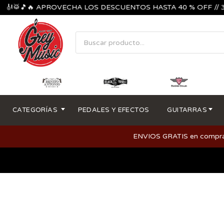
🎻🥁🎵🔥 APROVECHA LOS DESCUENTOS HASTA 40 % OFF // 3 C
CATEGORÍAS
PEDALES Y EFECTOS
GUITARRAS
ENVIOS GRATIS en compras m