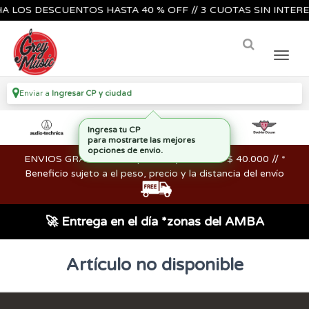
 LOS DESCUENTOS HASTA 40 % OFF // 3 CUOTAS SIN INTERES
Enviar a
Ingresar CP y ciudad
Ingresa tu CP
para mostrarte las mejores
opciones de envío.
ENVIOS GRATIS en compras mayores a los $ 40.000 // *
Beneficio sujeto a el peso, precio y la distancia del envío
🚀 Entrega en el día *zonas del AMBA
Artículo no disponible