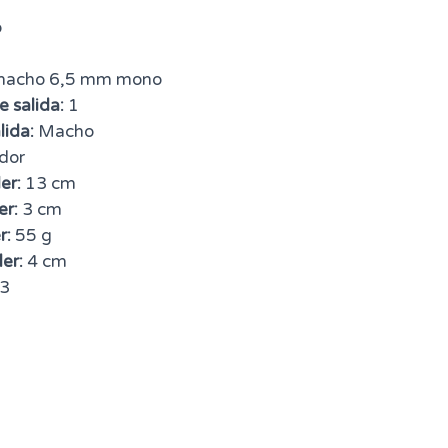
o
macho 6,5 mm mono
 salida:
1
lida:
Macho
dor
er:
13 cm
er:
3 cm
r:
55 g
er:
4 cm
3