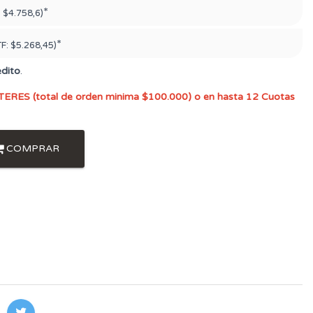
*
:
$4.758,6)
*
TF:
$5.268,45)
édito
.
TERES (total de orden minima $100.000) o en hasta 12 Cuotas
COMPRAR