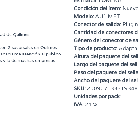
Es marca TOM:
No
Condición del ítem:
Nuev
Modelo:
AU1 MET
Conector de salida:
Plug 
Cantidad de conectores de
dad de Quilmes.
Género del conector de sa
 con 2 sucursales en Quilmes
Tipo de producto:
Adapta
tacadisima atención al publico
Altura del paquete del sell
ntes y la de muchas empresas
Largo del paquete del sell
Peso del paquete del selle
Ancho del paquete del sell
SKU:
200907133319348
Unidades por pack:
1
IVA:
21 %