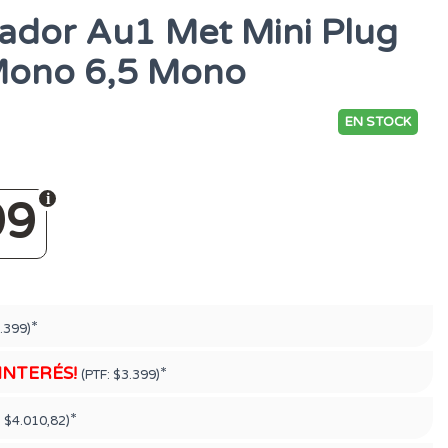
ador Au1 Met Mini Plug
Mono 6,5 Mono
EN STOCK
99
*
.399)
 INTERÉS!
*
(PTF:
$3.399)
*
:
$4.010,82)