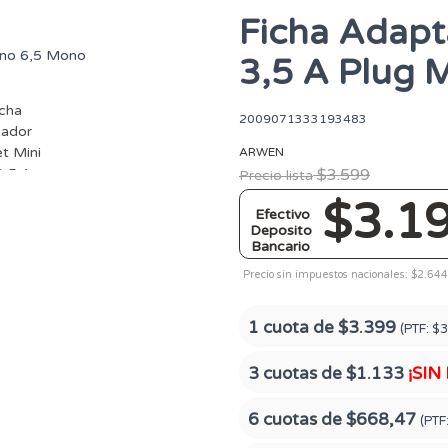
Ficha Adapt
3,5 A Plug 
2009071333193483
ARWEN
$3.599
Precio lista
$3.1
Efectivo
Deposito
Bancario
Precio sin impuestos nacionales: $2.644
1 cuota de
$3.399
(PTF:
$3
3 cuotas de
$1.133
¡SIN
6 cuotas de
$668,47
(PTF