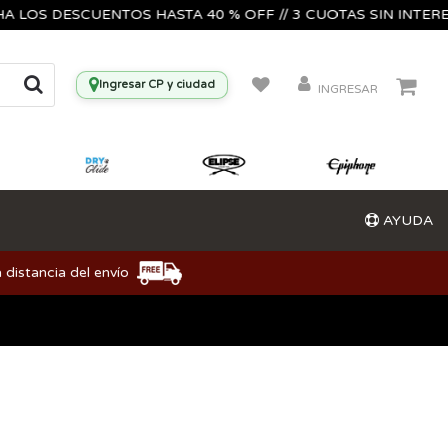
S DESCUENTOS HASTA 40 % OFF // 3 CUOTAS SIN INTERES🔥🎸
Ingresar CP y ciudad
INGRESAR
AYUDA
 distancia del envío