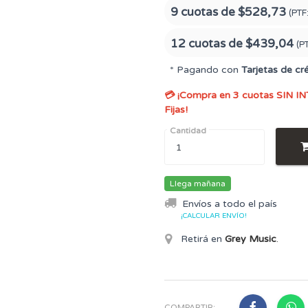
9 cuotas de
$528,73
(PTF
12 cuotas de
$439,04
(P
* Pagando con
Tarjetas de cr
💳 ¡Compra en 3 cuotas SIN IN
Fijas!
Cantidad
Llega mañana
Envíos a todo el país
¡CALCULAR ENVÍO!
Retirá en
Grey Music
.
COMPARTIR: