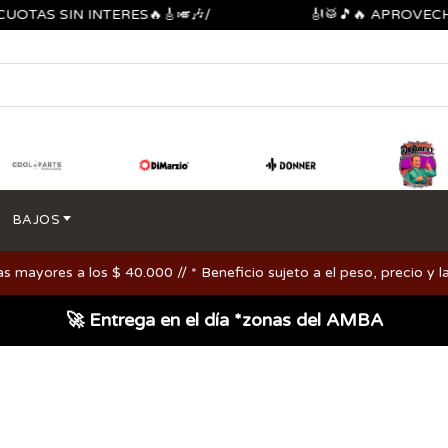
S SIN INTERES🔥🎸🎺🎶/
🎻🥁🎵🔥 APROVECHA LO
BAJOS
ayores a los $ 40.000 // * Beneficio sujeto a el peso, precio y la
🚀 Entrega en el día *zonas del AMBA