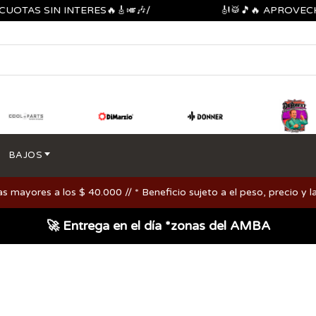
S SIN INTERES🔥🎸🎺🎶/
🎻🥁🎵🔥 APROVECHA LO
BAJOS
ayores a los $ 40.000 // * Beneficio sujeto a el peso, precio y la
🚀 Entrega en el día *zonas del AMBA