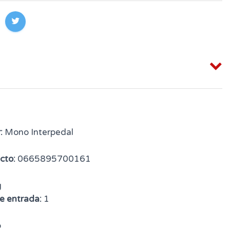
:
Mono Interpedal
cto:
0665895700161
g
e entrada:
1
o