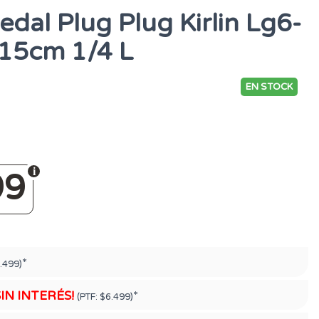
edal Plug Plug Kirlin Lg6-
 15cm 1/4 L
EN STOCK
99
*
.499)
SIN INTERÉS!
*
(PTF:
$6.499)