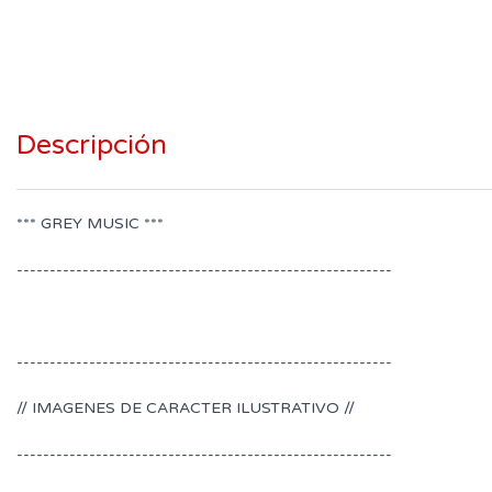
Descripción
*** GREY MUSIC ***
---------------------------------------------------------
---------------------------------------------------------
// IMAGENES DE CARACTER ILUSTRATIVO //
---------------------------------------------------------