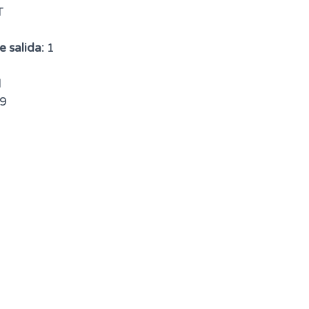
T
 salida:
1
d
9