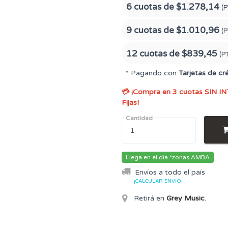
6 cuotas de
$1.278,14
(P
9 cuotas de
$1.010,96
(P
12 cuotas de
$839,45
(P
* Pagando con
Tarjetas de cr
💳 ¡Compra en 3 cuotas SIN IN
Fijas!
Cantidad
Llega en el día *zonas AMBA
Envíos a todo el país
¡CALCULAR ENVÍO!
Retirá en
Grey Music
.