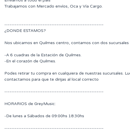
Enviamos a todo el país
Trabajamos con Mercado envíos, Oca y Vía Cargo.
---------------------------------------------------------
¿DONDE ESTAMOS?
Nos ubicamos en Quilmes centro, contamos con dos sucursales 
-A 6 cuadras de la Estación de Quilmes.
-En el corazón de Quilmes.
Podes retirar tu compra en cualquiera de nuestras sucursales. L
contactamos para que te dirijas al local correcto
---------------------------------------------------------
HORARIOS de GreyMusic:
-De lunes a Sábados de 09:00hs 18:30hs
---------------------------------------------------------