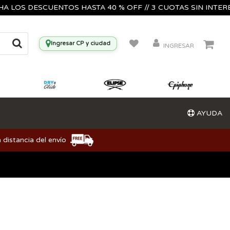
S DESCUENTOS HASTA 40 % OFF // 3 CUOTAS SIN INTERES🔥🎸
Ingresar CP y ciudad
INGRESAR
AYUDA
 distancia del envío