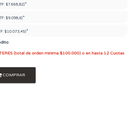
*
TF:
$7.668,82)
*
TF:
$9.098,6)
*
TF:
$10.073,45)
édito
.
TERES (total de orden minima $100.000) o en hasta 12 Cuotas
COMPRAR