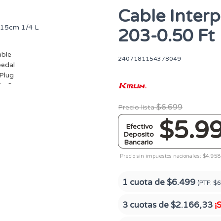
Cable Interp
203-0.50 Ft
2407181154378049
$6.699
Precio lista
$5.9
Efectivo
Deposito
Bancario
Precio sin impuestos nacionales: $4.958
1 cuota de
$6.499
(PTF:
$6
3 cuotas de
$2.166,33
¡