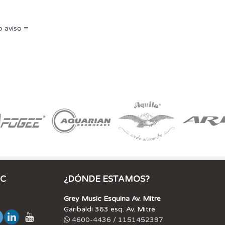
o aviso =
IC
¿DÓNDE ESTAMOS?
Grey Music Esquina Av. Mitre
Garibaldi 363 esq. Av. Mitre
4600-4436 / 1151452397