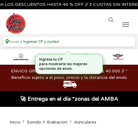
S DESCUENTOS HASTA 40 % OFF // 3 CUOTAS SIN INTERES🔥🎸
Enviar a
Ingresar CP y ciudad
ENVIOS GRATIS en compras mayores a los $ 40.000 // *
Beneficio sujeto a el peso, precio y la distancia del envío
🚀 Entrega en el día *zonas del AMBA
Inicio
Sonido Y Grabacion
Auriculares