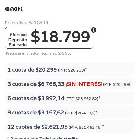
$20.899
Precio lista
$18.799
Efectivo
Deposito
Bancario
Precio sin impuestos nacionales: $15.536
1 cuota de
$20.299
*
(PTF:
$20.299)
3 cuotas de
$6.766,33
¡SIN INTERÉS!
*
(PTF:
$20.299)
6 cuotas de
$3.992,14
*
(PTF:
$23.952,82)
9 cuotas de
$3.157,62
*
(PTF:
$28.418,6)
12 cuotas de
$2.621,95
*
(PTF:
$31.463,45)
* Pagando con
Tarjetas de crédito
.