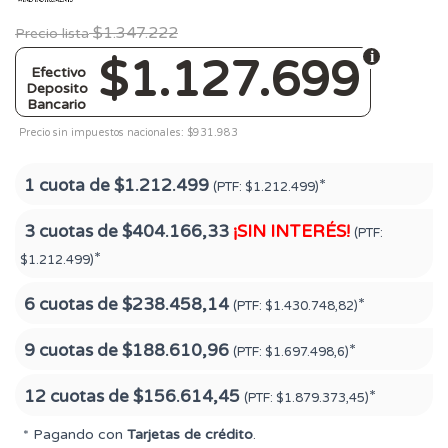
$1.347.222
Precio lista
$1.127.699
Efectivo
Deposito
Bancario
Precio sin impuestos nacionales: $931.983
1 cuota de
$1.212.499
*
(PTF:
$1.212.499)
3 cuotas de
$404.166,33
¡SIN INTERÉS!
(PTF:
*
$1.212.499)
6 cuotas de
$238.458,14
*
(PTF:
$1.430.748,82)
9 cuotas de
$188.610,96
*
(PTF:
$1.697.498,6)
12 cuotas de
$156.614,45
*
(PTF:
$1.879.373,45)
* Pagando con
Tarjetas de crédito
.