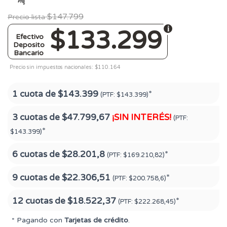
$147.799
Precio lista
$133.299
Efectivo
Deposito
Bancario
Precio sin impuestos nacionales: $110.164
1 cuota de
$143.399
*
(PTF:
$143.399)
3 cuotas de
$47.799,67
¡SIN INTERÉS!
(PTF:
*
$143.399)
6 cuotas de
$28.201,8
*
(PTF:
$169.210,82)
9 cuotas de
$22.306,51
*
(PTF:
$200.758,6)
12 cuotas de
$18.522,37
*
(PTF:
$222.268,45)
* Pagando con
Tarjetas de crédito
.