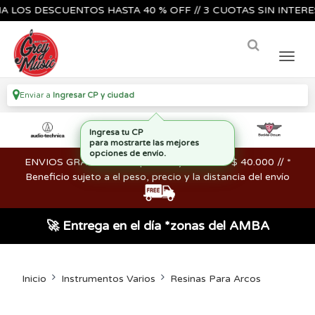
S DESCUENTOS HASTA 40 % OFF // 3 CUOTAS SIN INTERES🔥🎸
Enviar a
Ingresar CP y ciudad
ENVIOS GRATIS en compras mayores a los $ 40.000 // *
Beneficio sujeto a el peso, precio y la distancia del envío
🚀 Entrega en el día *zonas del AMBA
Inicio
Instrumentos Varios
Resinas Para Arcos