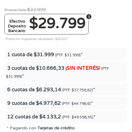
$32.999
Precio lista
$29.799
Efectivo
Deposito
Bancario
Precio sin impuestos nacionales: $24.627
1 cuota de
$31.999
*
(PTF:
$31.999)
3 cuotas de
$10.666,33
¡SIN INTERÉS!
(PTF:
*
$31.999)
6 cuotas de
$6.293,14
*
(PTF:
$37.758,82)
9 cuotas de
$4.977,62
*
(PTF:
$44.798,6)
12 cuotas de
$4.133,2
*
(PTF:
$49.598,45)
* Pagando con
Tarjetas de crédito
.