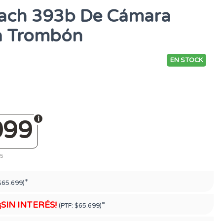
Bach 393b De Cámara
ra Trombón
EN STOCK
099
95
*
$65.699)
¡SIN INTERÉS!
*
(PTF:
$65.699)