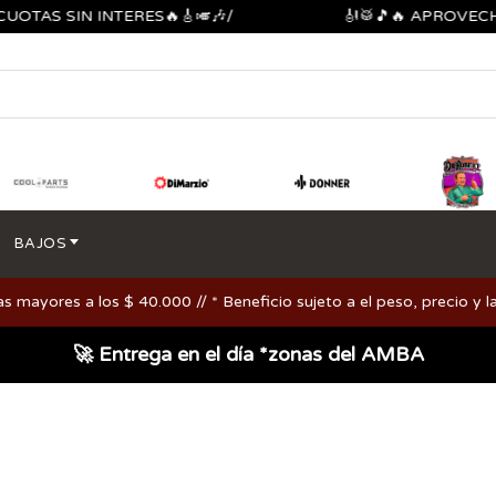
S SIN INTERES🔥🎸🎺🎶/
🎻🥁🎵🔥 APROVECHA LO
BAJOS
ayores a los $ 40.000 // * Beneficio sujeto a el peso, precio y la
🚀 Entrega en el día *zonas del AMBA