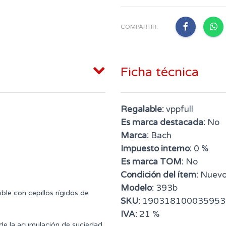
COMPARTIR:
Ficha técnica
Regalable:
vppfull
Es marca destacada:
No
Marca:
Bach
Impuesto interno:
0 %
Es marca TOM:
No
Condición del ítem:
Nuev
Modelo:
393b
ble con cepillos rígidos de
SKU:
190318100035953
IVA:
21 %
e de la acumulación de suciedad