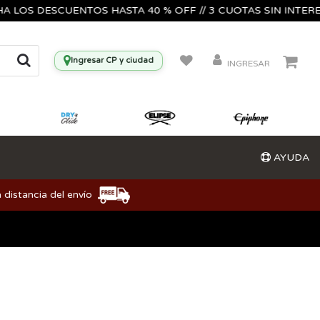
S DESCUENTOS HASTA 40 % OFF // 3 CUOTAS SIN INTERES🔥🎸
Ingresar CP y ciudad
INGRESAR
AYUDA
 distancia del envío