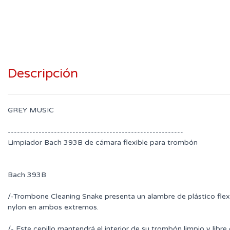
Descripción
GREY MUSIC
---------------------------------------------------------
Limpiador Bach 393B de cámara flexible para trombón
Bach 393B
/-Trombone Cleaning Snake presenta un alambre de plástico flexi
nylon en ambos extremos.
/- Este cepillo mantendrá el interior de su trombón limpio y libr