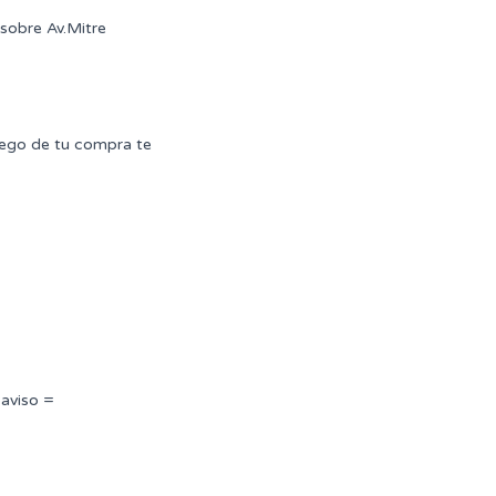
sobre Av.Mitre
uego de tu compra te
 aviso =