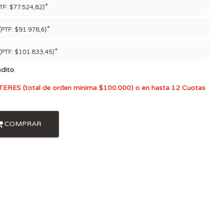
*
TF:
$77.524,82)
*
(PTF:
$91.978,6)
*
(PTF:
$101.833,45)
édito
.
TERES (total de orden minima $100.000) o en hasta 12 Cuotas
COMPRAR