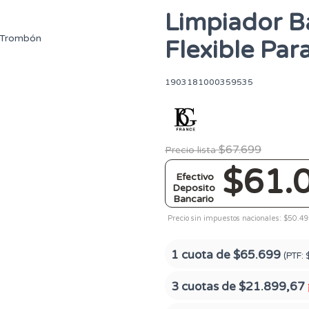
Limpiador 
Flexible Pa
1903181000359535
$67.699
Precio lista
$61.
Efectivo
Deposito
Bancario
Precio sin impuestos nacionales: $50.4
1 cuota de
$65.699
(PTF:
3 cuotas de
$21.899,67