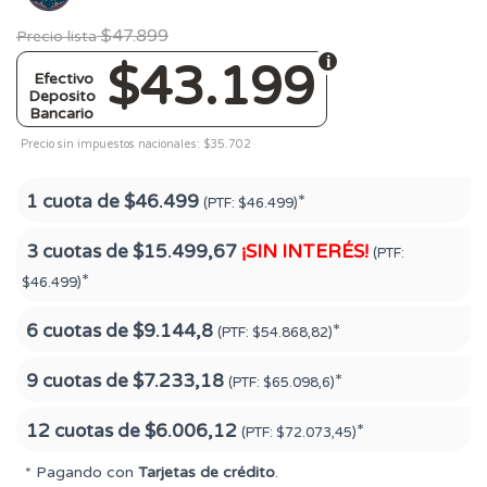
$47.899
Precio lista
$43.199
Efectivo
Deposito
Bancario
Precio sin impuestos nacionales: $35.702
1 cuota de
$46.499
*
(PTF:
$46.499)
3 cuotas de
$15.499,67
¡SIN INTERÉS!
(PTF:
*
$46.499)
6 cuotas de
$9.144,8
*
(PTF:
$54.868,82)
9 cuotas de
$7.233,18
*
(PTF:
$65.098,6)
12 cuotas de
$6.006,12
*
(PTF:
$72.073,45)
* Pagando con
Tarjetas de crédito
.