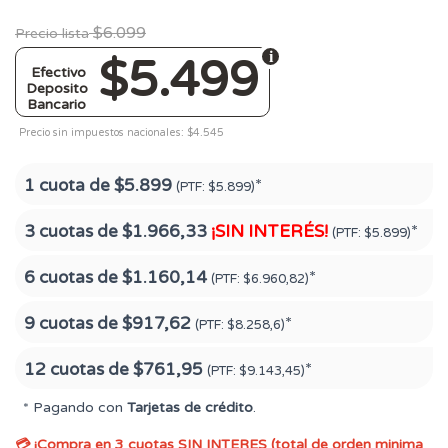
$6.099
Precio lista
$5.499
Efectivo
Deposito
Bancario
Precio sin impuestos nacionales: $4.545
1 cuota de
$5.899
*
(PTF:
$5.899)
3 cuotas de
$1.966,33
¡SIN INTERÉS!
*
(PTF:
$5.899)
6 cuotas de
$1.160,14
*
(PTF:
$6.960,82)
9 cuotas de
$917,62
*
(PTF:
$8.258,6)
12 cuotas de
$761,95
*
(PTF:
$9.143,45)
* Pagando con
Tarjetas de crédito
.
💳 ¡Compra en 3 cuotas SIN INTERES (total de orden minima