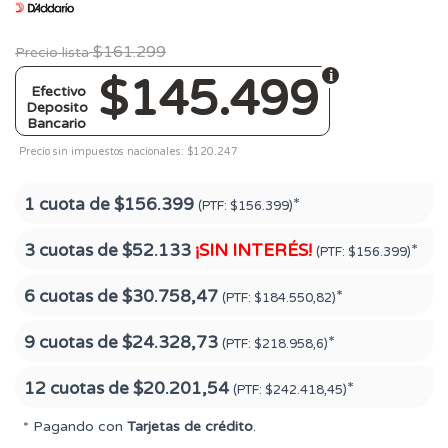
$161.299
Precio lista
$145.499
Efectivo
Deposito
Bancario
Precio sin impuestos nacionales: $120.247
1 cuota de
$156.399
*
(PTF:
$156.399)
3 cuotas de
$52.133
¡SIN INTERÉS!
*
(PTF:
$156.399)
6 cuotas de
$30.758,47
*
(PTF:
$184.550,82)
9 cuotas de
$24.328,73
*
(PTF:
$218.958,6)
12 cuotas de
$20.201,54
*
(PTF:
$242.418,45)
* Pagando con
Tarjetas de crédito
.