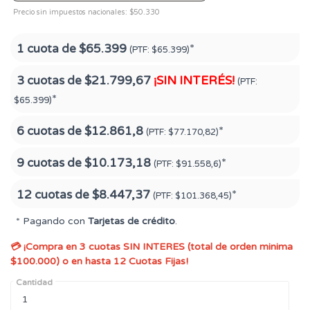
Precio sin impuestos nacionales: $50.330
1 cuota de
$65.399
*
(PTF:
$65.399)
3 cuotas de
$21.799,67
¡SIN INTERÉS!
(PTF:
*
$65.399)
6 cuotas de
$12.861,8
*
(PTF:
$77.170,82)
9 cuotas de
$10.173,18
*
(PTF:
$91.558,6)
12 cuotas de
$8.447,37
*
(PTF:
$101.368,45)
* Pagando con
Tarjetas de crédito
.
💳 ¡Compra en 3 cuotas SIN INTERES (total de orden minima
$100.000) o en hasta 12 Cuotas Fijas!
Cantidad