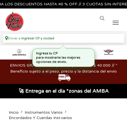
OS DESCUENTOS HASTA 40 % OFF // 3 CUOTAS SIN INTERES🔥
Enviar a
Ingresar CP y ciudad
ENVIOS GRATIS en compras mayores a los $ 40.000 // *
Beneficio sujeto a el peso, precio y la distancia del envío
🚀 Entrega en el día *zonas del AMBA
Inicio
Instrumentos Varios
Encordados Y Cuerdas Inst.varios