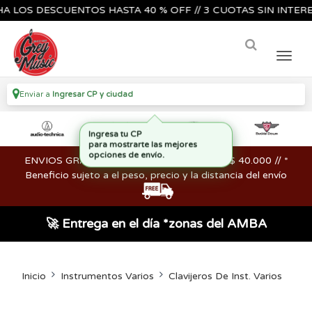
OS DESCUENTOS HASTA 40 % OFF // 3 CUOTAS SIN INTERES🔥
Enviar a
Ingresar CP y ciudad
ENVIOS GRATIS en compras mayores a los $ 40.000 // *
Beneficio sujeto a el peso, precio y la distancia del envío
🚀 Entrega en el día *zonas del AMBA
Inicio
Instrumentos Varios
Clavijeros De Inst. Varios