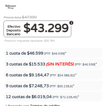
$47.999
Precio lista
$43.299
Efectivo
Deposito
Bancario
Precio sin impuestos nacionales: $35.784
1 cuota de
$46.599
*
(PTF:
$46.599)
3 cuotas de
$15.533
¡SIN INTERÉS!
*
(PTF:
$46.599)
6 cuotas de
$9.164,47
*
(PTF:
$54.986,82)
9 cuotas de
$7.248,73
*
(PTF:
$65.238,6)
12 cuotas de
$6.019,04
*
(PTF:
$72.228,45)
* Pagando con
Tarjetas de crédito
.