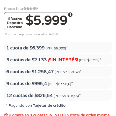
$6.599
Precio lista
$5.999
Efectivo
Deposito
Bancario
Precio sin impuestos nacionales: $4.958
1 cuota de
$6.399
*
(PTF:
$6.399)
3 cuotas de
$2.133
¡SIN INTERÉS!
*
(PTF:
$6.399)
6 cuotas de
$1.258,47
*
(PTF:
$7.550,82)
9 cuotas de
$995,4
*
(PTF:
$8.958,6)
12 cuotas de
$826,54
*
(PTF:
$9.918,45)
* Pagando con
Tarjetas de crédito
.
💳 ¡Compra en 3 cuotas SIN INTERES (total de orden minima