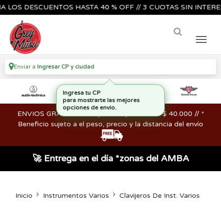
S DESCUENTOS HASTA 40 % OFF // 3 CUOTAS SIN INTERES🔥🎸
Enviar a
Ingresar CP y ciudad
ENVIOS GRATIS en compras mayores a los $ 40.000 // *
Beneficio sujeto a el peso, precio y la distancia del envío
🚀 Entrega en el día *zonas del AMBA
Inicio
Instrumentos Varios
Clavijeros De Inst. Varios