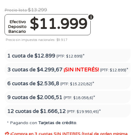
$13.299
Precio lista
$11.999
Efectivo
Deposito
Bancario
Precio sin impuestos nacionales: $9.917
1 cuota de
$12.899
*
(PTF:
$12.899)
3 cuotas de
$4.299,67
¡SIN INTERÉS!
*
(PTF:
$12.899)
6 cuotas de
$2.536,8
*
(PTF:
$15.220,82)
9 cuotas de
$2.006,51
*
(PTF:
$18.058,6)
12 cuotas de
$1.666,12
*
(PTF:
$19.993,45)
* Pagando con
Tarjetas de crédito
.
💳 ¡Compra en 3 cuotas SIN INTERES (total de orden minima