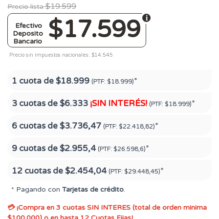
$19.599
Precio lista
$17.599
Efectivo
Deposito
Bancario
Precio sin impuestos nacionales: $14.545
1 cuota de
$18.999
*
(PTF:
$18.999)
3 cuotas de
$6.333
¡SIN INTERÉS!
*
(PTF:
$18.999)
6 cuotas de
$3.736,47
*
(PTF:
$22.418,82)
9 cuotas de
$2.955,4
*
(PTF:
$26.598,6)
12 cuotas de
$2.454,04
*
(PTF:
$29.448,45)
* Pagando con
Tarjetas de crédito
.
💳 ¡Compra en 3 cuotas SIN INTERES (total de orden minima
$100.000) o en hasta 12 Cuotas Fijas!