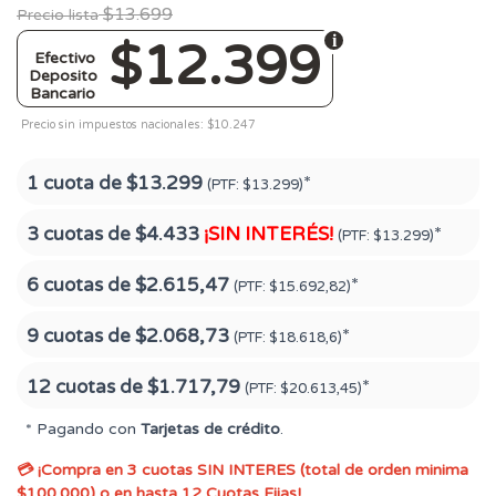
$13.699
Precio lista
$12.399
Efectivo
Deposito
Bancario
Precio sin impuestos nacionales: $10.247
1 cuota de
$13.299
*
(PTF:
$13.299)
3 cuotas de
$4.433
¡SIN INTERÉS!
*
(PTF:
$13.299)
6 cuotas de
$2.615,47
*
(PTF:
$15.692,82)
9 cuotas de
$2.068,73
*
(PTF:
$18.618,6)
12 cuotas de
$1.717,79
*
(PTF:
$20.613,45)
* Pagando con
Tarjetas de crédito
.
💳 ¡Compra en 3 cuotas SIN INTERES (total de orden minima
$100.000) o en hasta 12 Cuotas Fijas!