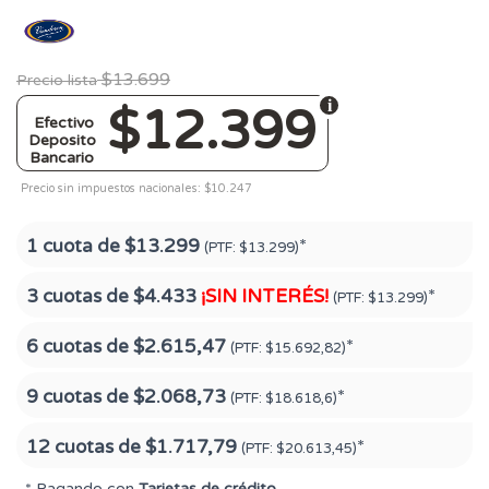
$13.699
Precio lista
$12.399
Efectivo
Deposito
Bancario
Precio sin impuestos nacionales: $10.247
1 cuota de
$13.299
*
(PTF:
$13.299)
3 cuotas de
$4.433
¡SIN INTERÉS!
*
(PTF:
$13.299)
6 cuotas de
$2.615,47
*
(PTF:
$15.692,82)
9 cuotas de
$2.068,73
*
(PTF:
$18.618,6)
12 cuotas de
$1.717,79
*
(PTF:
$20.613,45)
* Pagando con
Tarjetas de crédito
.