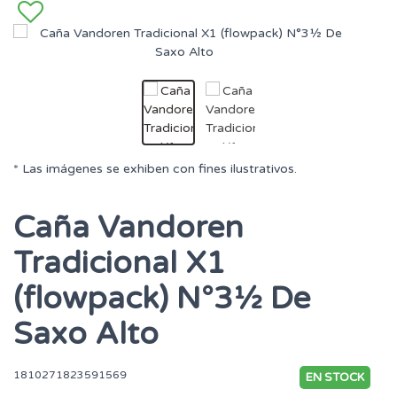
* Las imágenes se exhiben con fines ilustrativos.
Caña Vandoren
Tradicional X1
(flowpack) N°3½ De
Saxo Alto
1810271823591569
EN STOCK