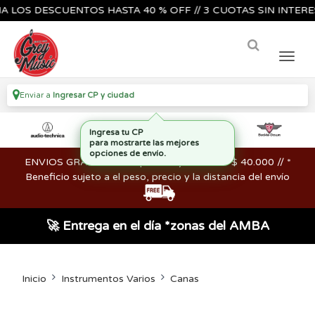
S DESCUENTOS HASTA 40 % OFF // 3 CUOTAS SIN INTERES🔥🎸
Enviar a
Ingresar CP y ciudad
ENVIOS GRATIS en compras mayores a los $ 40.000 // *
Beneficio sujeto a el peso, precio y la distancia del envío
🚀 Entrega en el día *zonas del AMBA
Inicio
Instrumentos Varios
Canas