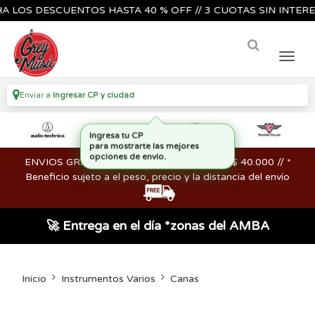
S DESCUENTOS HASTA 40 % OFF // 3 CUOTAS SIN INTERES🔥🎸
Enviar a
Ingresar CP y ciudad
ENVIOS GRATIS en compras mayores a los $ 40.000 // *
Beneficio sujeto a el peso, precio y la distancia del envío
🚀 Entrega en el día *zonas del AMBA
Inicio
Instrumentos Varios
Canas