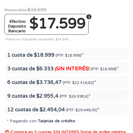
$19.599
Precio lista
$17.599
Efectivo
Deposito
Bancario
Precio sin impuestos nacionales: $14.545
1 cuota de
$18.999
*
(PTF:
$18.999)
3 cuotas de
$6.333
¡SIN INTERÉS!
*
(PTF:
$18.999)
6 cuotas de
$3.736,47
*
(PTF:
$22.418,82)
9 cuotas de
$2.955,4
*
(PTF:
$26.598,6)
12 cuotas de
$2.454,04
*
(PTF:
$29.448,45)
* Pagando con
Tarjetas de crédito
.
💳 ¡Compra en 3 cuotas SIN INTERES (total de orden minima