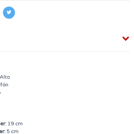
Alto
fón
o
er:
19 cm
er:
5 cm