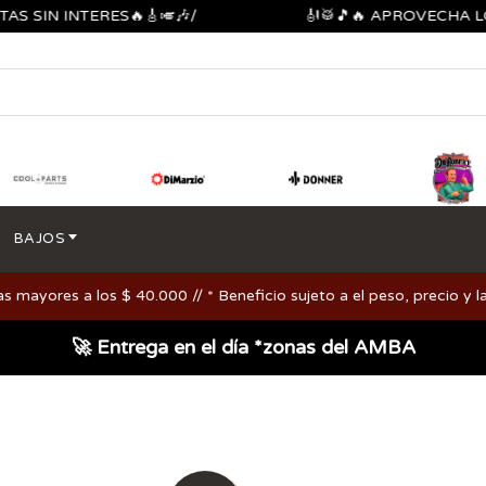
N INTERES🔥🎸🎺🎶/
🎻🥁🎵🔥 APROVECHA LOS DE
BAJOS
ayores a los $ 40.000 // * Beneficio sujeto a el peso, precio y la
🚀 Entrega en el día *zonas del AMBA