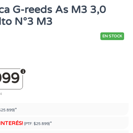
ica G-reeds As M3 3,0
lto N°3 M3
EN STOCK
999
34
*
$25.899)
 INTERÉS!
*
(PTF:
$25.899)