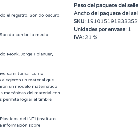
Peso del paquete del selle
Ancho del paquete del sell
o el registro. Sonido oscuro.
SKU:
191015191833352
Unidades por envase:
1
Sonido con brillo medio.
IVA:
21 %
rdo Monk, Jorge Polanuer,
inversa ni tomar como
 elegieron un material que
earon un modelo matemático
es mecánicas del material con
s permita lograr el timbre
ásticos del INTI (Instituto
 a información sobre