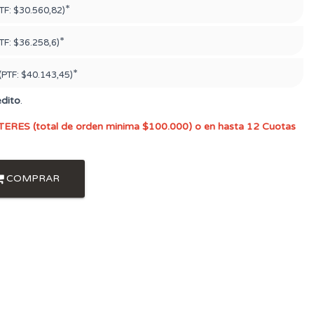
*
TF:
$30.560,82)
*
TF:
$36.258,6)
*
(PTF:
$40.143,45)
édito
.
TERES (total de orden minima $100.000) o en hasta 12 Cuotas
COMPRAR