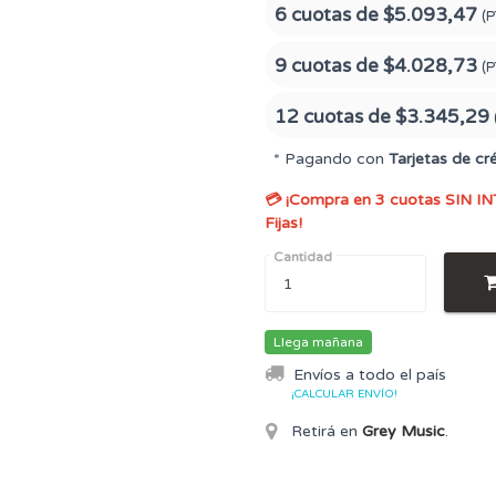
6 cuotas de
$5.093,47
(P
9 cuotas de
$4.028,73
(P
12 cuotas de
$3.345,29
* Pagando con
Tarjetas de cr
💳 ¡Compra en 3 cuotas SIN IN
Fijas!
Cantidad
Llega mañana
Envíos a todo el país
¡CALCULAR ENVÍO!
Retirá en
Grey Music
.