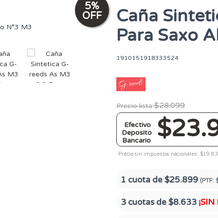
5
%
Caña Sintet
OFF
Para Saxo A
1910151918333524
$28.099
Precio lista
$23.
Efectivo
Deposito
Bancario
Precio sin impuestos nacionales: $19.8
1 cuota de
$25.899
(PTF:
3 cuotas de
$8.633
¡SIN