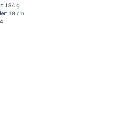
r:
184 g
er:
18 cm
4