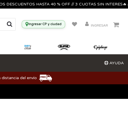
SCUENTOS HASTA 40 % OFF // 3 CUOTAS SIN INTERES🔥🎸🎺🎶
Ingresar CP y ciudad
INGRESAR
AYUDA
 distancia del envío