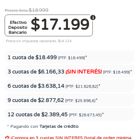
$18.999
Precio lista
$17.199
Efectivo
Deposito
Bancario
Precio sin impuestos nacionales: $14.214
1 cuota de
$18.499
*
(PTF:
$18.499)
3 cuotas de
$6.166,33
¡SIN INTERÉS!
*
(PTF:
$18.499)
6 cuotas de
$3.638,14
*
(PTF:
$21.828,82)
9 cuotas de
$2.877,62
*
(PTF:
$25.898,6)
12 cuotas de
$2.389,45
*
(PTF:
$28.673,45)
* Pagando con
Tarjetas de crédito
.
💳 ¡Compra en 3 cuotas SIN INTERES (total de orden minima