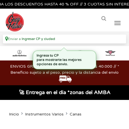
S DESCUENTOS HASTA 40 % OFF // 3 CUOTAS SIN INTERES🔥🎸
Enviar a
Ingresar CP y ciudad
ENVIOS GRATIS en compras mayores a los $ 40.000 // *
Beneficio sujeto a el peso, precio y la distancia del envío
🚀 Entrega en el día *zonas del AMBA
Inicio
Instrumentos Varios
Canas