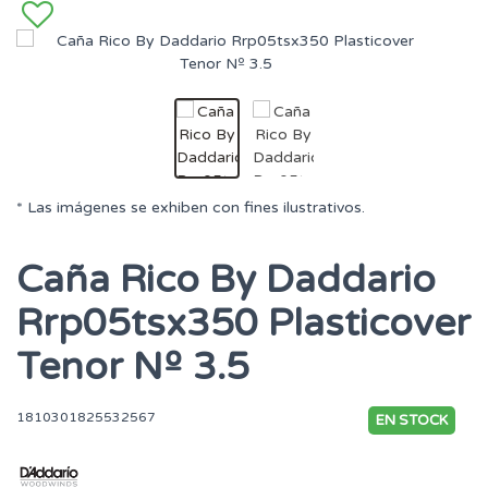
* Las imágenes se exhiben con fines ilustrativos.
Caña Rico By Daddario
Rrp05tsx350 Plasticover
Tenor Nº 3.5
1810301825532567
EN STOCK