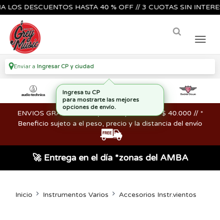
OS DESCUENTOS HASTA 40 % OFF // 3 CUOTAS SIN INTERES🔥
Enviar a
Ingresar CP y ciudad
Ingresa tu CP
para mostrarte las mejores
opciones de envío.
ENVIOS GRATIS en compras mayores a los $ 40.000 // *
Beneficio sujeto a el peso, precio y la distancia del envío
🚀 Entrega en el día *zonas del AMBA
Inicio
Instrumentos Varios
Accesorios Instr.vientos