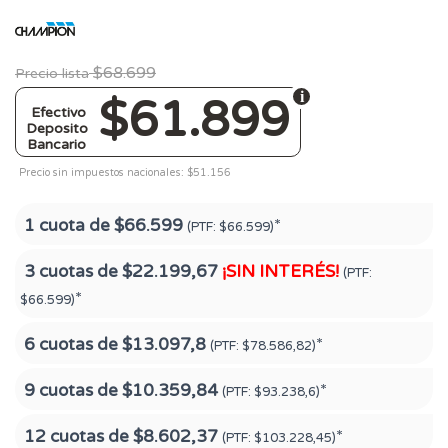
$68.699
Precio lista
$61.899
Efectivo
Deposito
Bancario
Precio sin impuestos nacionales: $51.156
1 cuota de
$66.599
*
(PTF:
$66.599)
3 cuotas de
$22.199,67
¡SIN INTERÉS!
(PTF:
*
$66.599)
6 cuotas de
$13.097,8
*
(PTF:
$78.586,82)
9 cuotas de
$10.359,84
*
(PTF:
$93.238,6)
12 cuotas de
$8.602,37
*
(PTF:
$103.228,45)