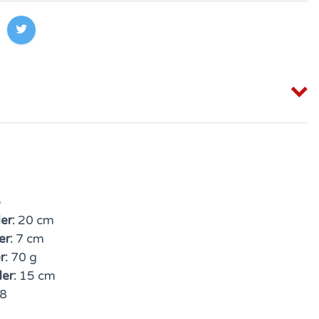
o
er:
20 cm
er:
7 cm
r:
70 g
er:
15 cm
8