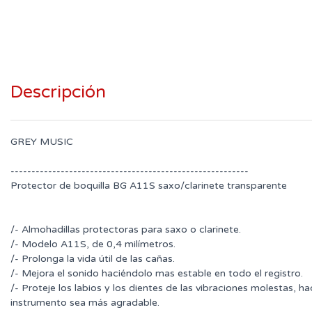
Descripción
GREY MUSIC
---------------------------------------------------------
Protector de boquilla BG A11S saxo/clarinete transparente
/- Almohadillas protectoras para saxo o clarinete.
/- Modelo A11S, de 0,4 milímetros.
/- Prolonga la vida útil de las cañas.
/- Mejora el sonido haciéndolo mas estable en todo el registro.
/- Proteje los labios y los dientes de las vibraciones molestas, h
instrumento sea más agradable.