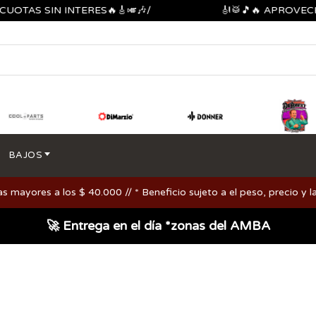
S SIN INTERES🔥🎸🎺🎶/
🎻🥁🎵🔥 APROVECHA LO
BAJOS
ayores a los $ 40.000 // * Beneficio sujeto a el peso, precio y la
🚀 Entrega en el día *zonas del AMBA