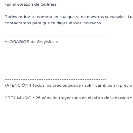
-En el corazón de Quilmes.
Podes retirar tu compra en cualquiera de nuestras sucursales. L
contactamos para que te dirijas al local correcto
---------------------------------------------------------
•HORARIOS de GreyMusic:
---------------------------------------------------------
•ATENCIÓN!! Todos los precios pueden sufrir cambios sin previo
GREY MUSIC • 25 años de trayectoria en el rubro de la musica •