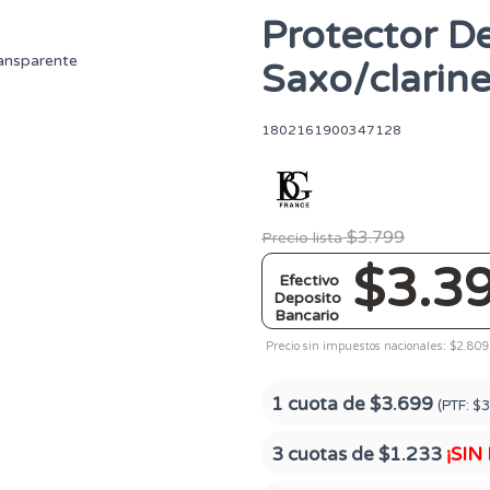
Protector D
Saxo/clarin
1802161900347128
$3.799
Precio lista
$3.3
Efectivo
Deposito
Bancario
Precio sin impuestos nacionales: $2.809
1 cuota de
$3.699
(PTF:
$3
3 cuotas de
$1.233
¡SIN