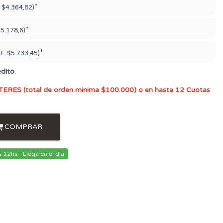
*
:
$4.364,82)
*
5.178,6)
*
TF:
$5.733,45)
édito
.
TERES (total de orden minima $100.000) o en hasta 12 Cuotas
COMPRAR
12hs - Llega en el día