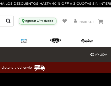
S DESCUENTOS HASTA 40 % OFF // 3 CUOTAS SIN INTERES🔥🎸
Ingresar CP y ciudad
INGRESAR
AYUDA
 distancia del envío