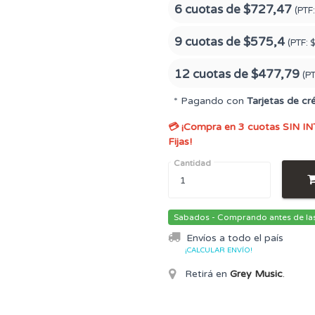
6 cuotas de
$727,47
(PTF
9 cuotas de
$575,4
(PTF:
$
12 cuotas de
$477,79
(P
* Pagando con
Tarjetas de cr
💳 ¡Compra en 3 cuotas SIN IN
Fijas!
Cantidad
Sabados - Comprando antes de las 
Envíos a todo el país
¡CALCULAR ENVÍO!
Retirá en
Grey Music
.