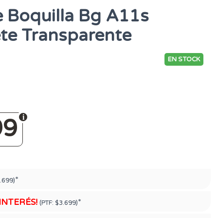
e Boquilla Bg A11s
ete Transparente
EN STOCK
99
*
.699)
 INTERÉS!
*
(PTF:
$3.699)