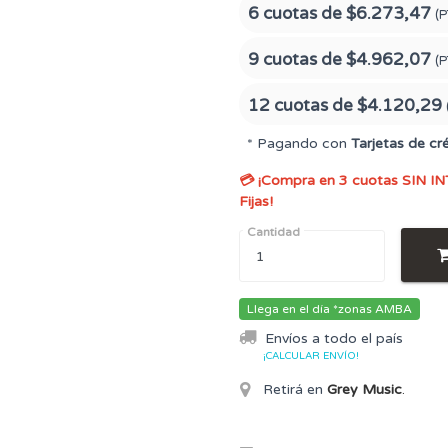
6 cuotas de
$6.273,47
(P
9 cuotas de
$4.962,07
(P
12 cuotas de
$4.120,29
* Pagando con
Tarjetas de cr
💳 ¡Compra en 3 cuotas SIN IN
Fijas!
Cantidad
Llega en el día *zonas AMBA
Envíos a todo el país
¡CALCULAR ENVÍO!
Retirá en
Grey Music
.