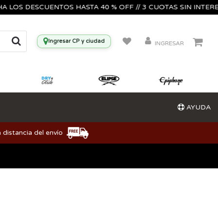
S DESCUENTOS HASTA 40 % OFF // 3 CUOTAS SIN INTERES🔥🎸
Ingresar CP y ciudad
INGRESAR
AYUDA
 distancia del envío