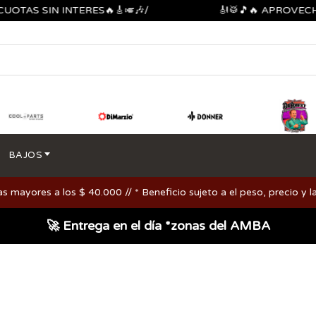
S SIN INTERES🔥🎸🎺🎶/
🎻🥁🎵🔥 APROVECHA LO
BAJOS
ayores a los $ 40.000 // * Beneficio sujeto a el peso, precio y la
🚀 Entrega en el día *zonas del AMBA