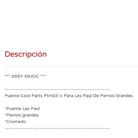
Descripción
*** GREY MUSIC ***
---------------------------------------------------------
Puente Cool Parts Ptm03-c Para Les Paul De Pernos Grandes
*Puente Les Paul
*Pernos grandes
*Cromado
---------------------------------------------------------