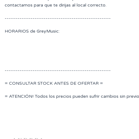
contactamos para que te dirijas al local correcto.
---------------------------------------------------------
HORARIOS de GreyMusic:
---------------------------------------------------------
= CONSULTAR STOCK ANTES DE OFERTAR =
= ATENCIÓN! Todos los precios pueden sufrir cambios sin previo