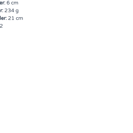
er:
6 cm
r:
234 g
er:
21 cm
2