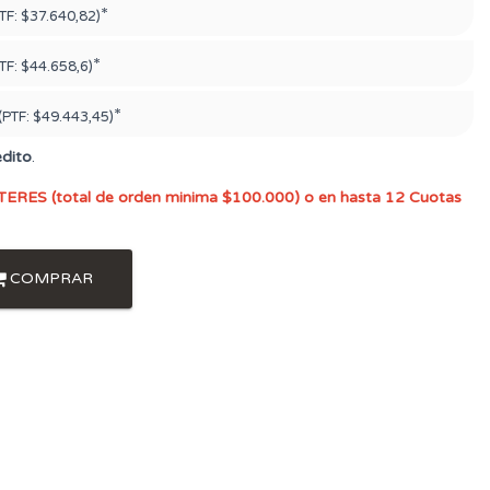
*
TF:
$37.640,82)
*
TF:
$44.658,6)
*
(PTF:
$49.443,45)
édito
.
TERES (total de orden minima $100.000) o en hasta 12 Cuotas
COMPRAR