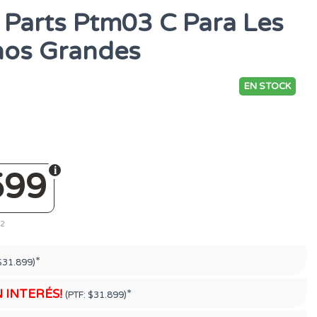
 Parts Ptm03 C Para Les
nos Grandes
EN STOCK
599
62
*
$31.899)
N INTERÉS!
*
(PTF:
$31.899)