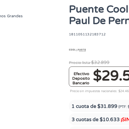
Puente Cool
Paul De Per
1811051132183712
$32.899
Precio lista
$29.
Efectivo
Deposito
Bancario
Precio sin impuestos nacionales: $24.4
1 cuota de
$31.899
(PTF:
3 cuotas de
$10.633
¡SI