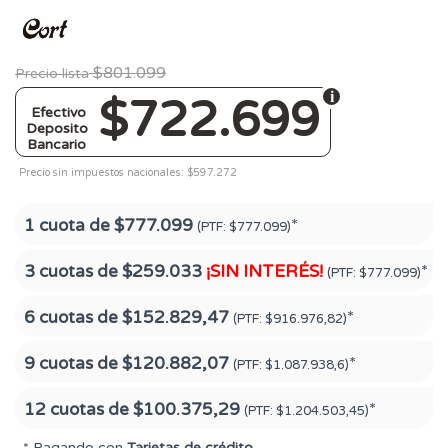
$801.099
Precio lista
$722.699
Efectivo
Deposito
Bancario
Precio sin impuestos nacionales: $597.272
1 cuota de
$777.099
*
(PTF:
$777.099)
3 cuotas de
$259.033
¡SIN INTERÉS!
*
(PTF:
$777.099)
6 cuotas de
$152.829,47
*
(PTF:
$916.976,82)
9 cuotas de
$120.882,07
*
(PTF:
$1.087.938,6)
12 cuotas de
$100.375,29
*
(PTF:
$1.204.503,45)
* Pagando con
Tarjetas de crédito
.