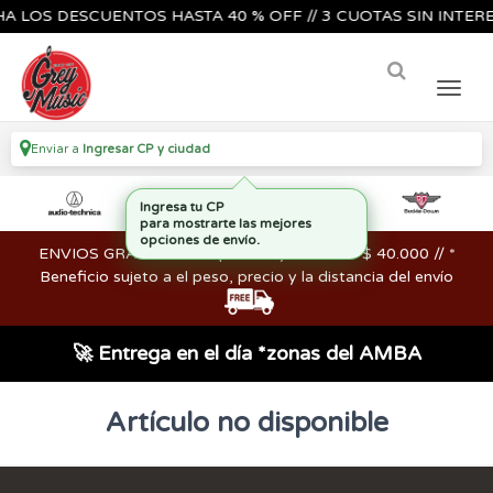
 LOS DESCUENTOS HASTA 40 % OFF // 3 CUOTAS SIN INTERES
Enviar a
Ingresar CP y ciudad
Ingresa tu CP
para mostrarte las mejores
opciones de envío.
ENVIOS GRATIS en compras mayores a los $ 40.000 // *
Beneficio sujeto a el peso, precio y la distancia del envío
🚀 Entrega en el día *zonas del AMBA
Artículo no disponible