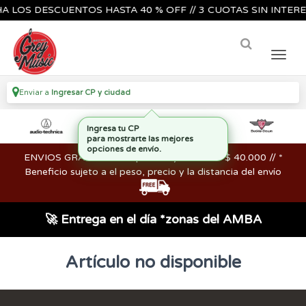
 LOS DESCUENTOS HASTA 40 % OFF // 3 CUOTAS SIN INTERES
Enviar a
Ingresar CP y ciudad
Ingresa tu CP
para mostrarte las mejores
opciones de envío.
ENVIOS GRATIS en compras mayores a los $ 40.000 // *
Beneficio sujeto a el peso, precio y la distancia del envío
🚀 Entrega en el día *zonas del AMBA
Artículo no disponible