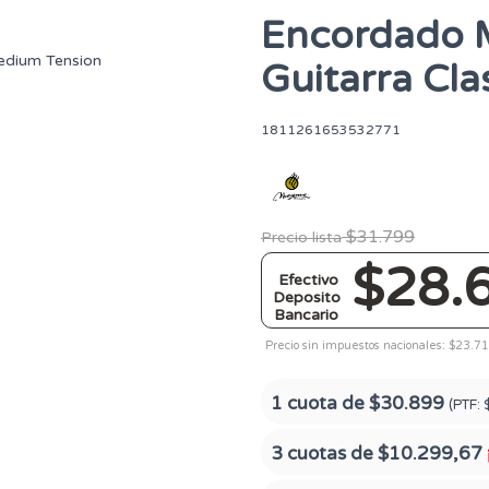
Encordado 
Guitarra Cl
1811261653532771
$31.799
Precio lista
$28.
Efectivo
Deposito
Bancario
Precio sin impuestos nacionales: $23.7
1 cuota de
$30.899
(PTF:
3 cuotas de
$10.299,67