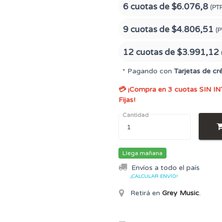
6 cuotas de
$6.076,8
(PT
9 cuotas de
$4.806,51
(P
12 cuotas de
$3.991,12
* Pagando con
Tarjetas de cr
💳 ¡Compra en 3 cuotas SIN IN
Fijas!
Cantidad
Llega mañana
Envíos a todo el país
¡CALCULAR ENVÍO!
Retirá en
Grey Music
.