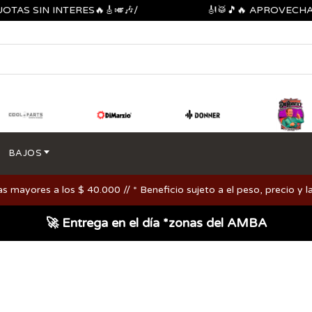
SIN INTERES🔥🎸🎺🎶/
🎻🥁🎵🔥 APROVECHA LOS 
BAJOS
ayores a los $ 40.000 // * Beneficio sujeto a el peso, precio y la
🚀 Entrega en el día *zonas del AMBA