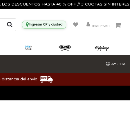
DESCUENTOS HASTA 40 % OFF // 3 CUOTAS SIN INTERES🔥🎸🎺
Ingresar CP y ciudad
INGRESAR
AYUDA
 distancia del envío