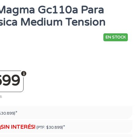
Magma Gc110a Para
asica Medium Tension
EN STOCK
699
18
*
$30.899)
¡SIN INTERÉS!
*
(PTF:
$30.899)