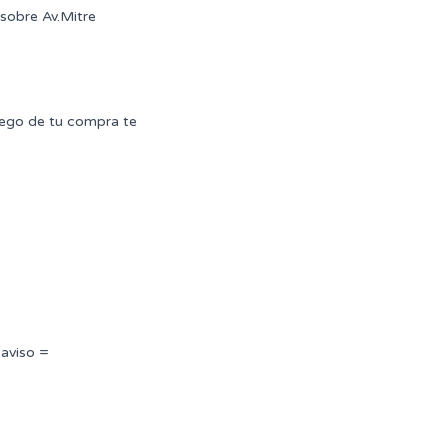
sobre Av.Mitre
uego de tu compra te
 aviso =