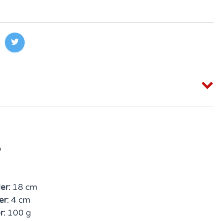
o
er:
18 cm
er:
4 cm
r:
100 g