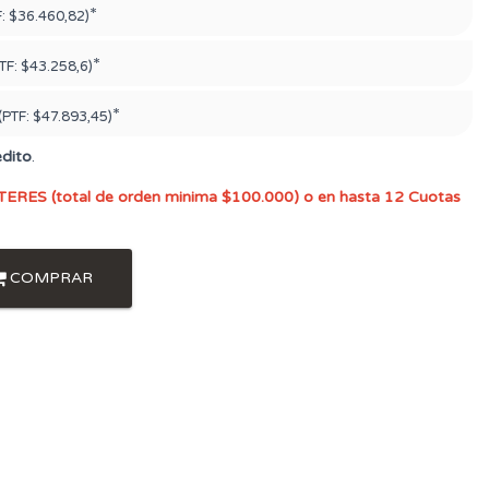
*
F:
$36.460,82)
*
TF:
$43.258,6)
*
(PTF:
$47.893,45)
édito
.
TERES (total de orden minima $100.000) o en hasta 12 Cuotas
COMPRAR