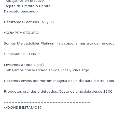
Trabajamos en Efectivo -
Tarjeta de Crédito o Débito -
Deposito bancario -
Realizamos Facturas "A" y "B"
•COMPRA SEGURO :
Somos Mercadolider Platinum, la categoría mas alta de mercado
---------------------------------------------------------
•FORMAS DE ENVÍO
Enviamos a todo el país
Trabajamos con Mercado envíos, Oca y Vía Cargo.
Hacemos envios por motomensajeria de un dia para el otro, coo
Productos grandes y delicados: Costo de embalaje desde $100
---------------------------------------------------------
•¿DONDE ESTAMOS?