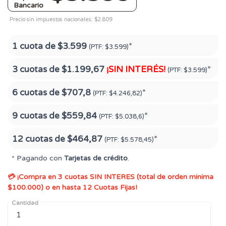
Bancario
Precio sin impuestos nacionales: $2.809
1 cuota de
$3.599
*
(PTF:
$3.599)
3 cuotas de
$1.199,67
¡SIN INTERÉS!
*
(PTF:
$3.599)
6 cuotas de
$707,8
*
(PTF:
$4.246,82)
9 cuotas de
$559,84
*
(PTF:
$5.038,6)
12 cuotas de
$464,87
*
(PTF:
$5.578,45)
* Pagando con
Tarjetas de crédito
.
💳 ¡Compra en 3 cuotas SIN INTERES (total de orden minima
$100.000) o en hasta 12 Cuotas Fijas!
Cantidad