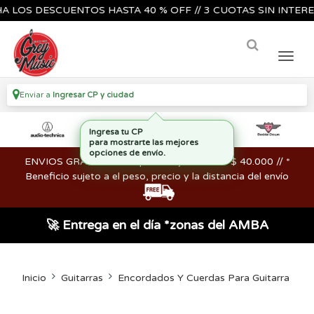
OS DESCUENTOS HASTA 40 % OFF // 3 CUOTAS SIN INTERES🔥🎸
Enviar a
Ingresar CP y ciudad
ENVIOS GRATIS en compras mayores a los $ 40.000 // *
Beneficio sujeto a el peso, precio y la distancia del envío
🚀 Entrega en el día *zonas del AMBA
Inicio
Guitarras
Encordados Y Cuerdas Para Guitarra