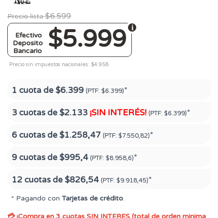
$6.599
Precio lista
$5.999
Efectivo
Deposito
Bancario
Precio sin impuestos nacionales: $4.958
1 cuota de
$6.399
*
(PTF:
$6.399)
3 cuotas de
$2.133
¡SIN INTERÉS!
*
(PTF:
$6.399)
6 cuotas de
$1.258,47
*
(PTF:
$7.550,82)
9 cuotas de
$995,4
*
(PTF:
$8.958,6)
12 cuotas de
$826,54
*
(PTF:
$9.918,45)
* Pagando con
Tarjetas de crédito
.
💳 ¡Compra en 3 cuotas SIN INTERES (total de orden minima