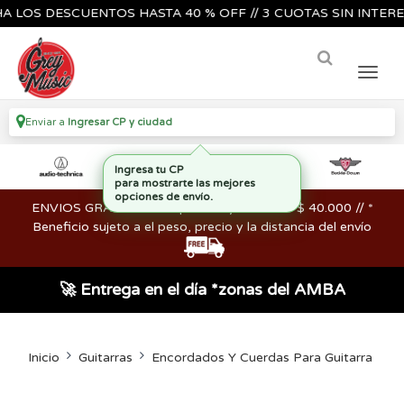
S DESCUENTOS HASTA 40 % OFF // 3 CUOTAS SIN INTERES🔥🎸
Enviar a
Ingresar CP y ciudad
ENVIOS GRATIS en compras mayores a los $ 40.000 // *
Beneficio sujeto a el peso, precio y la distancia del envío
🚀 Entrega en el día *zonas del AMBA
Inicio
Guitarras
Encordados Y Cuerdas Para Guitarra