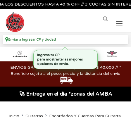
OS DESCUENTOS HASTA 40 % OFF // 3 CUOTAS SIN INTERES🔥🎸
Enviar a
Ingresar CP y ciudad
ENVIOS GRATIS en compras mayores a los $ 40.000 // *
Beneficio sujeto a el peso, precio y la distancia del envío
🚀 Entrega en el día *zonas del AMBA
Inicio
Guitarras
Encordados Y Cuerdas Para Guitarra