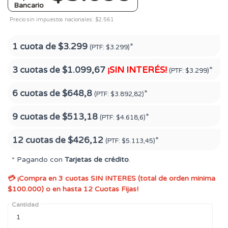
Bancario
Precio sin impuestos nacionales: $2.561
1 cuota de
$3.299
*
(PTF:
$3.299)
3 cuotas de
$1.099,67
¡SIN INTERÉS!
*
(PTF:
$3.299)
6 cuotas de
$648,8
*
(PTF:
$3.892,82)
9 cuotas de
$513,18
*
(PTF:
$4.618,6)
12 cuotas de
$426,12
*
(PTF:
$5.113,45)
* Pagando con
Tarjetas de crédito
.
💳 ¡Compra en 3 cuotas SIN INTERES (total de orden minima
$100.000) o en hasta 12 Cuotas Fijas!
Cantidad