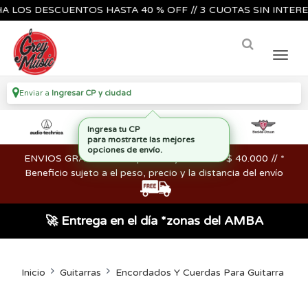
S DESCUENTOS HASTA 40 % OFF // 3 CUOTAS SIN INTERES🔥🎸
Enviar a
Ingresar CP y ciudad
ENVIOS GRATIS en compras mayores a los $ 40.000 // *
Beneficio sujeto a el peso, precio y la distancia del envío
🚀 Entrega en el día *zonas del AMBA
Inicio
Guitarras
Encordados Y Cuerdas Para Guitarra