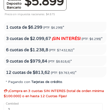
$5.899
Deposito
Bancario
Precio sin impuestos nacionales: $4.875
1 cuota de
$6.299
*
(PTF:
$6.299)
3 cuotas de
$2.099,67
¡SIN INTERÉS!
*
(PTF:
$6.299)
6 cuotas de
$1.238,8
*
(PTF:
$7.432,82)
9 cuotas de
$979,84
*
(PTF:
$8.818,6)
12 cuotas de
$813,62
*
(PTF:
$9.763,45)
* Pagando con
Tarjetas de crédito
.
💳 ¡Compra en 3 cuotas SIN INTERES (total de orden minima
$100.000) o en hasta 12 Cuotas Fijas!
Cantidad