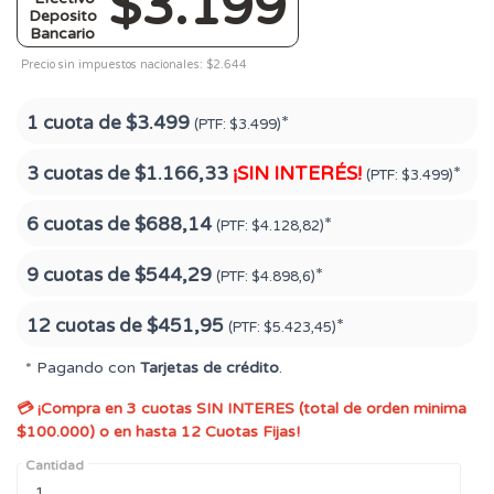
$3.199
Deposito
Bancario
Precio sin impuestos nacionales: $2.644
1 cuota de
$3.499
*
(PTF:
$3.499)
3 cuotas de
$1.166,33
¡SIN INTERÉS!
*
(PTF:
$3.499)
6 cuotas de
$688,14
*
(PTF:
$4.128,82)
9 cuotas de
$544,29
*
(PTF:
$4.898,6)
12 cuotas de
$451,95
*
(PTF:
$5.423,45)
* Pagando con
Tarjetas de crédito
.
💳 ¡Compra en 3 cuotas SIN INTERES (total de orden minima
$100.000) o en hasta 12 Cuotas Fijas!
Cantidad