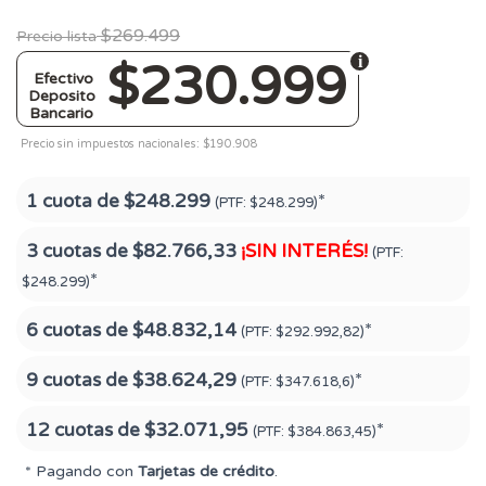
$269.499
Precio lista
$230.999
Efectivo
Deposito
Bancario
Precio sin impuestos nacionales: $190.908
1 cuota de
$248.299
*
(PTF:
$248.299)
3 cuotas de
$82.766,33
¡SIN INTERÉS!
(PTF:
*
$248.299)
6 cuotas de
$48.832,14
*
(PTF:
$292.992,82)
9 cuotas de
$38.624,29
*
(PTF:
$347.618,6)
12 cuotas de
$32.071,95
*
(PTF:
$384.863,45)
* Pagando con
Tarjetas de crédito
.