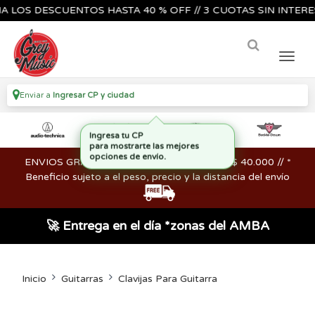
S DESCUENTOS HASTA 40 % OFF // 3 CUOTAS SIN INTERES🔥🎸
Enviar a
Ingresar CP y ciudad
ENVIOS GRATIS en compras mayores a los $ 40.000 // *
Beneficio sujeto a el peso, precio y la distancia del envío
🚀 Entrega en el día *zonas del AMBA
Inicio
Guitarras
Clavijas Para Guitarra