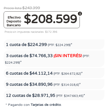
$243.399
Precio lista
$208.599
Efectivo
Deposito
Bancario
Precio sin impuestos nacionales: $172.396
1 cuota de
$224.299
*
(PTF:
$224.299)
3 cuotas de
$74.766,33
¡SIN INTERÉS!
(PTF:
*
$224.299)
6 cuotas de
$44.112,14
*
(PTF:
$264.672,82)
9 cuotas de
$34.890,96
*
(PTF:
$314.018,6)
12 cuotas de
$28.971,95
*
(PTF:
$347.663,45)
* Pagando con
Tarjetas de crédito
.