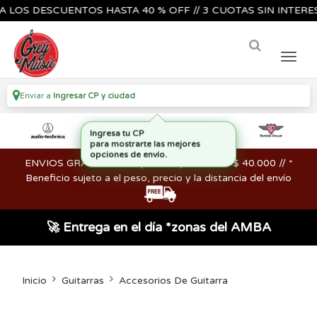
S DESCUENTOS HASTA 40 % OFF // 3 CUOTAS SIN INTERES🔥🎸
Enviar a
Ingresar CP y ciudad
ENVIOS GRATIS en compras mayores a los $ 40.000 // *
Beneficio sujeto a el peso, precio y la distancia del envío
🚀 Entrega en el día *zonas del AMBA
Inicio
Guitarras
Accesorios De Guitarra