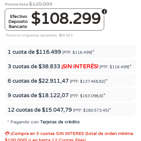
$120.099
Precio lista
$108.299
Efectivo
Deposito
Bancario
Precio sin impuestos nacionales: $89.503
1 cuota de
$116.499
*
(PTF:
$116.499)
3 cuotas de
$38.833
¡SIN INTERÉS!
*
(PTF:
$116.499)
6 cuotas de
$22.911,47
*
(PTF:
$137.468,82)
9 cuotas de
$18.122,07
*
(PTF:
$163.098,6)
12 cuotas de
$15.047,79
*
(PTF:
$180.573,45)
* Pagando con
Tarjetas de crédito
.
💳 ¡Compra en 3 cuotas SIN INTERES (total de orden minima
$100.000) o en hasta 12 Cuotas Fijas!