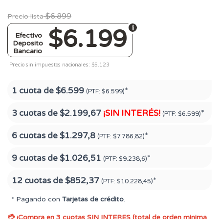
$6.899
Precio lista
$6.199
Efectivo
Deposito
Bancario
Precio sin impuestos nacionales: $5.123
1 cuota de
$6.599
*
(PTF:
$6.599)
3 cuotas de
$2.199,67
¡SIN INTERÉS!
*
(PTF:
$6.599)
6 cuotas de
$1.297,8
*
(PTF:
$7.786,82)
9 cuotas de
$1.026,51
*
(PTF:
$9.238,6)
12 cuotas de
$852,37
*
(PTF:
$10.228,45)
* Pagando con
Tarjetas de crédito
.
💳 ¡Compra en 3 cuotas SIN INTERES (total de orden minima