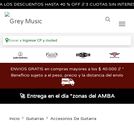
S DESCUENTOS HASTA 40 % OFF // 3 CUOTAS SIN INTERES🔥🎸
Enviar a
Ingresar CP y ciudad
ENVIOS GRATIS en compras mayores a los $ 40.000 // *
Beneficio sujeto a el peso, precio y la distancia del envío
🚀 Entrega en el día *zonas del AMBA
Inicio
Guitarras
Accesorios De Guitarra