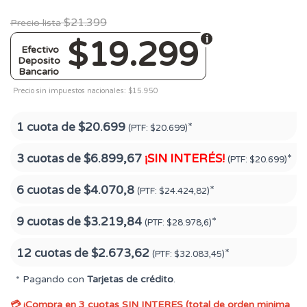
$21.399
Precio lista
$19.299
Efectivo
Deposito
Bancario
Precio sin impuestos nacionales: $15.950
1 cuota de
$20.699
*
(PTF:
$20.699)
3 cuotas de
$6.899,67
¡SIN INTERÉS!
*
(PTF:
$20.699)
6 cuotas de
$4.070,8
*
(PTF:
$24.424,82)
9 cuotas de
$3.219,84
*
(PTF:
$28.978,6)
12 cuotas de
$2.673,62
*
(PTF:
$32.083,45)
* Pagando con
Tarjetas de crédito
.
💳 ¡Compra en 3 cuotas SIN INTERES (total de orden minima