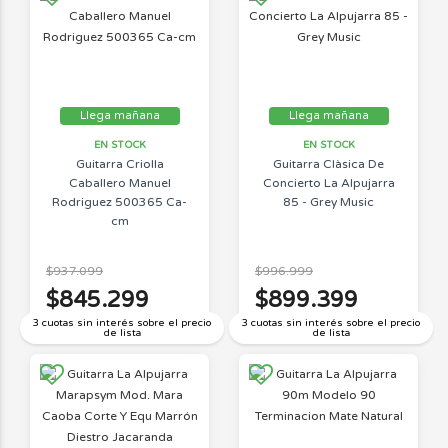
Llega mañana
Llega mañana
EN STOCK
EN STOCK
Guitarra Criolla
Guitarra Clàsica De
Caballero Manuel
Concierto La Alpujarra
Rodriguez 500365 Ca-
85 - Grey Music
cm
$937.099
$996.999
$845.299
$899.399
3 cuotas sin interés sobre el precio
3 cuotas sin interés sobre el precio
de lista
de lista