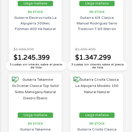
Llega mañana
Llega mañana
EN STOCK
EN STOCK
Guitarra Electrocriolla La
Guitarra 4/4 Clasica
Alpujarra 300kec
Manuel Rodríguez Serie
Fishman 400 Ink Natural
Tradicíon T-65 Marrón
$1.380.599
$1.493.499
$1.245.399
$1.347.299
3 cuotas sin interés sobre el precio
3 cuotas sin interés sobre el precio
de lista
de lista
Llega mañana
Llega mañana
EN STOCK
EN STOCK
Guitarra Takamine
Guitarra Criolla Clasica