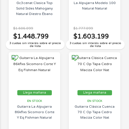
Gc3cenat Clasica Top
La Alpujarra Modelo 100
Solid Sides Mahogany
Natural Natural
Natural Diestro Ébano
$1.606.099
$1.777.099
$1.448.799
$1.603.199
3 cuotas sin interés sobre el precio
3 cuotas sin interés sobre el precio
de lista
de lista
Llega mañana
Llega mañana
EN STOCK
EN STOCK
Guitarra La Alpujarra
Guitarra Clásica Cuenca
86kfixs Sicomoro Corte
70 C Op Tapa Cedro
Y Eq Fishman Natural
Maciza Color Nat