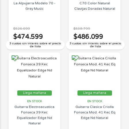
La Alpujarra Modelo 70 -
C70 Color Natural
Grey Music
Clavijas Doradas Natural
$526.099
$538.799
$474.599
$486.099
3 cuotas sin interés sobre el precio
3 cuotas sin interés sobre el precio
de lista
de lista
Llega mañana
Llega mañana
EN STOCK
EN STOCK
Guitarra Electroacustica
Guitarra Clasica Criolla
Fonseca 39 Kec
Fonseca Mod. 41 Kec Eq
Equalizador Edge Nd
Edge Nd Natural
Natural