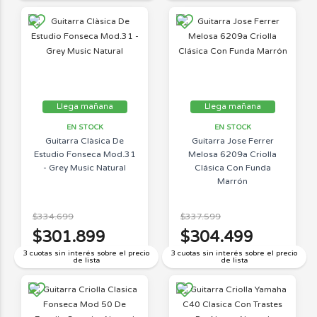
Llega mañana
Llega mañana
EN STOCK
EN STOCK
Guitarra Clàsica De
Guitarra Jose Ferrer
Estudio Fonseca Mod.31
Melosa 6209a Criolla
- Grey Music Natural
Clásica Con Funda
Marrón
$334.699
$337.599
$301.899
$304.499
3 cuotas sin interés sobre el precio
3 cuotas sin interés sobre el precio
de lista
de lista