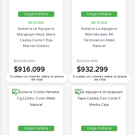
Llega mañana
Llega mañana
EN STOCK
EN STOCK
Guitarra La Alpujarra
Guitarra La Alpujarra
Marapsym Mod. Mara
90m Modelo 90
Caoba Corte Y Equ
Terminacion Mate
Marrón Diestro
Natural
Jacaranda
$1.015.499
$1.033.499
$916.099
$932.299
3 cuotas sin interés sobre el precio
3 cuotas sin interés sobre el precio
de lista
de lista
Llega mañana
Llega mañana