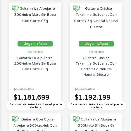
Llega mañana
Llega mañana
EN STOCK
EN STOCK
Guitarra La Alpujarra
Guitarra Clásica
300kinkm Mate Sin Boca
Takamine Gc1cenat Con
Con Corte Y Eq
Corte Y Eq Natural
Natural Diestro
$1.309.899
$1.321.499
$1.181.699
$1.192.199
3 cuotas sin interés sobre el precio
3 cuotas sin interés sobre el precio
de lista
de lista