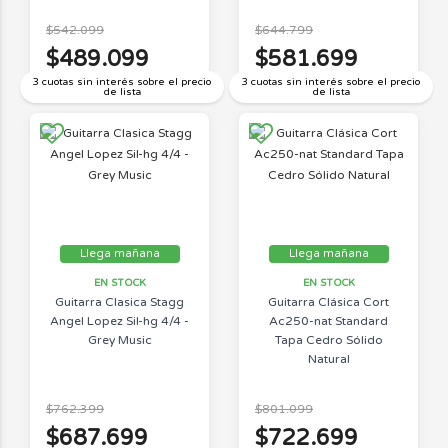
$542.099
$644.799
$489.099
$581.699
3 cuotas sin interés sobre el precio
3 cuotas sin interés sobre el precio
de lista
de lista
Llega mañana
Llega mañana
EN STOCK
EN STOCK
Guitarra Clasica Stagg
Guitarra Clásica Cort
Angel Lopez Sil-hg 4/4 -
Ac250-nat Standard
Grey Music
Tapa Cedro Sólido
Natural
$762.399
$801.099
$687.699
$722.699