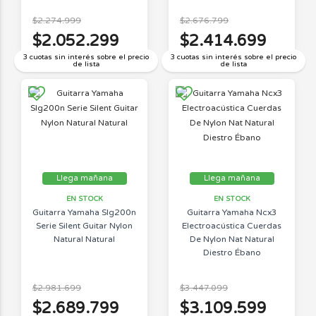
$2.274.999
$2.676.799
$2.052.299
$2.414.699
3 cuotas sin interés sobre el precio
3 cuotas sin interés sobre el precio
de lista
de lista
Llega mañana
Llega mañana
EN STOCK
EN STOCK
Guitarra Yamaha Slg200n
Guitarra Yamaha Ncx3
Serie Silent Guitar Nylon
Electroacústica Cuerdas
Natural Natural
De Nylon Nat Natural
Diestro Ébano
$2.981.699
$3.447.099
$2.689.799
$3.109.599