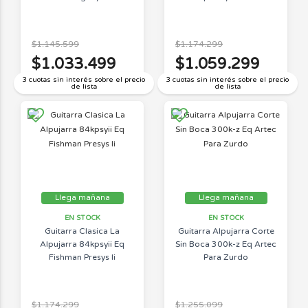
$1.145.599
$1.174.299
$1.033.499
$1.059.299
3 cuotas sin interés sobre el precio
3 cuotas sin interés sobre el precio
de lista
de lista
Llega mañana
Llega mañana
EN STOCK
EN STOCK
Guitarra Clasica La
Guitarra Alpujarra Corte
Alpujarra 84kpsyii Eq
Sin Boca 300k-z Eq Artec
Fishman Presys Ii
Para Zurdo
$1.174.299
$1.255.099