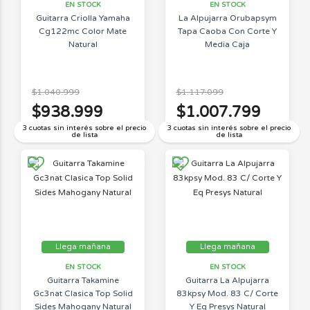
EN STOCK
EN STOCK
Guitarra Criolla Yamaha
La Alpujarra Orubapsym
Cg122mc Color Mate
Tapa Caoba Con Corte Y
Natural
Media Caja
$1.040.999
$1.117.099
$938.999
$1.007.799
3 cuotas sin interés sobre el precio
3 cuotas sin interés sobre el precio
de lista
de lista
Llega mañana
Llega mañana
EN STOCK
EN STOCK
Guitarra Takamine
Guitarra La Alpujarra
Gc3nat Clasica Top Solid
83kpsy Mod. 83 C/ Corte
Sides Mahogany Natural
Y Eq Presys Natural